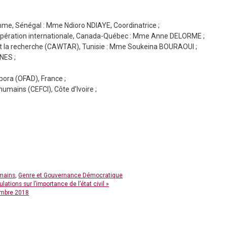
e, Sénégal : Mme Ndioro NDIAYE, Coordinatrice ;
opération internationale, Canada-Québec : Mme Anne DELORME ;
t la recherche (CAWTAR), Tunisie : Mme Soukeina BOURAOUI ;
NES ;
ora (OFAD), France ;
humains (CEFCI), Côte d’Ivoire ;
umains
,
Genre et Gouvernance Démocratique
ations sur l’importance de l’état civil »
mbre 2018