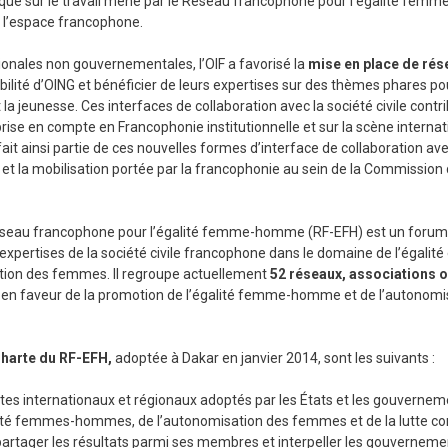
 que sur le travail mené par le Réseau francophone pour l’égalité fe
de l’espace francophone.
onales non gouvernementales, l’OIF a favorisé la
mise en place de rés
isibilité d’OING et bénéficier de leurs expertises sur des thèmes phares po
jeunesse. Ces interfaces de collaboration avec la société civile cont
rise en compte en Francophonie institutionnelle et sur la scène internat
ait ainsi partie de ces nouvelles formes d’interface de collaboration avec
et la mobilisation portée par la francophonie au sein de la Commission 
Réseau francophone pour l’égalité femme-homme (RF-EFH) est un forum 
 expertises de la société civile francophone dans le domaine de l’égalité 
tion des femmes. Il regroupe actuellement
52 réseaux, associations 
 en faveur de la promotion de l’égalité femme-homme et de l’autonomi
 Charte du RF-EFH,
adoptée à Dakar en janvier 2014, sont les suivants :
xtes internationaux et régionaux adoptés par les États et les gouver
lité femmes-hommes, de l’autonomisation des femmes et de la lutte con
t partager les résultats parmi ses membres et interpeller les gouvernem