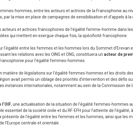
té femmes-hommes, entre les acteurs et actrices de la Francophonie au n
, par la mise en place de campagnes de sensibilisation et d’appels à la
e des acteurs et actrices francophones de l’égalité femme-homme dans le
iblées qui mettent en exergue chaque fois, la spécificité francophone.
our l’égalité entre les femmes et les hommes lors du Sommet d’Erevan 
ssant les relations avec les OING et ONG, constituera un
acteur de prem
la Francophonie pour l’égalité femmes-hommes.
n matière de législations sur l’égalité femmes-hommes et les droits d
gion avait permis un ciblage des priorités d’intervention et des défis su
tes instances internationales, notamment au sein de la Commission de la
 l’OIF
, une actualisation de la situation de l’égalité femmes-hommes au
essentiel de la société civile et du RF-EFH pour l’atteinte de l’égalité, à
ux présents de l’égalité entre les femmes et les hommes, ainsi que les m
e l’Europe centrale et orientale.