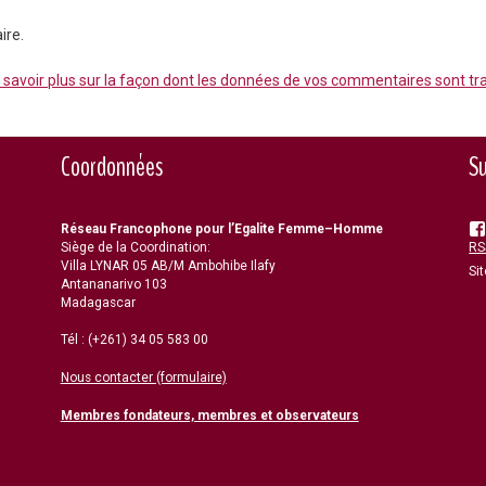
ire.
 savoir plus sur la façon dont les données de vos commentaires sont tr
Coordonnées
Su
Réseau Francophone pour l’Egalite Femme–Homme
Siège de la Coordination:
RSS
Villa LYNAR 05 AB/M Ambohibe Ilafy
Si
Antananarivo 103
Madagascar
Tél : (+261) 34 05 583 00
Nous contacter (formulaire)
Membres fondateurs, membres et observateurs