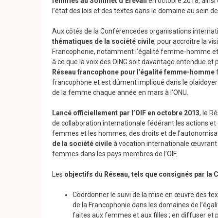
femmes au Sommet d’Erevan
en octobre 2018, ainsi
l’état des lois et des textes dans le domaine au sein 
Aux côtés de la Conférencedes organisations internati
thématiques de la société civile
, pour accroître la v
Francophonie, notamment l’égalité femme-homme et la 
à ce que la voix des OING soit davantage entendue et p
Réseau francophone pour l’égalité femme-homme
f
francophone et est dûment impliqué dans le plaidoyer 
de la femme chaque année en mars à l’ONU.
Lancé officiellement par l’OIF en octobre 2013
, le 
de collaboration internationale fédérant les actions et
femmes et les hommes, des droits et de l’autonomisa
de la société civile
à vocation internationale œuvrant
femmes dans les pays membres de l’OIF.
Les
objectifs du Réseau, tels que consignés par la
Coordonner le suivi de la mise en œuvre des te
de la Francophonie dans les domaines de l’éga
faites aux femmes et aux filles ; en diffuser e