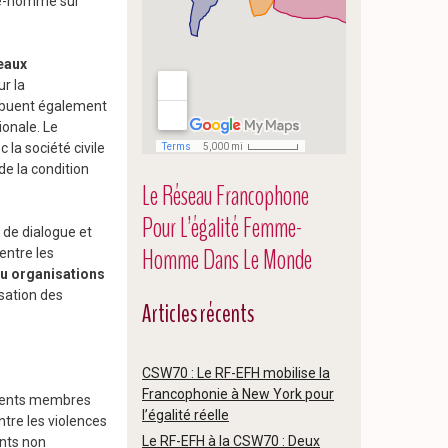
mme-homme sur
eaux
ur la
ribuent également
ionale. Le
 la société civile
de la condition
Le Réseau Francophone
Pour L’égalité Femme-
de dialogue et
Homme Dans Le Monde
entre les
ou organisations
sation des
Articles récents
CSW70 : Le RF-EFH mobilise la
Francophonie à New York pour
nements membres
l’égalité réelle
tre les violences
Le RF-EFH à la CSW70 : Deux
ents non