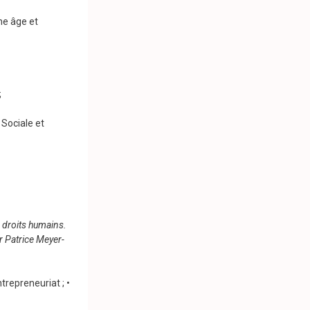
ne âge et
;
Sociale et
s droits humains.
r Patrice Meyer-
trepreneuriat ; •