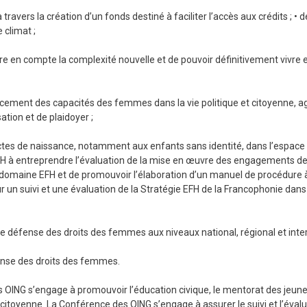
à travers la création d’un fonds destiné à faciliter l’accès aux crédits ; •
 climat ;
re en compte la complexité nouvelle et de pouvoir définitivement vivre
rcement des capacités des femmes dans la vie politique et citoyenne, a
ation et de plaidoyer ;
 actes de naissance, notamment aux enfants sans identité, dans l’espace
FH à entreprendre l’évaluation de la mise en œuvre des engagements de
maine EFH et de promouvoir l’élaboration d’un manuel de procédure à
r un suivi et une évaluation de la Stratégie EFH de la Francophonie dans 
s de défense des droits des femmes aux niveaux national, régional et inter
fense des droits des femmes.
G s’engage à promouvoir l’éducation civique, le mentorat des jeunes 
citoyenne. La Conférence des OING s’engage à assurer le suivi et l’évalu