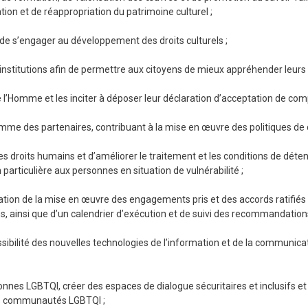
on et de réappropriation du patrimoine culturel ;
 de s’engager au développement des droits culturels ;
nstitutions afin de permettre aux citoyens de mieux appréhender leurs d
de l’Homme et les inciter à déposer leur déclaration d’acceptation de co
 comme des partenaires, contribuant à la mise en œuvre des politiques d
s droits humains et d’améliorer le traitement et les conditions de déte
 particulière aux personnes en situation de vulnérabilité ;
ation de la mise en œuvre des engagements pris et des accords ratifiés 
, ainsi que d’un calendrier d’exécution et de suivi des recommandations
essibilité des nouvelles technologies de l’information et de la communicat
nnes LGBTQI, créer des espaces de dialogue sécuritaires et inclusifs et
es communautés LGBTQI ;