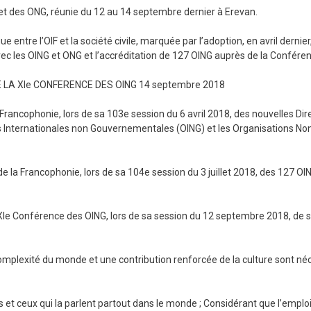
et des ONG, réunie du 12 au 14 septembre dernier à Erevan.
ue entre l’OIF et la société civile, marquée par l’adoption, en avril dernie
avec les OING et ONG et l’accréditation de 127 OING auprès de la Confére
 LA XIe CONFERENCE DES OING 14 septembre 2018
Francophonie, lors de sa 103e session du 6 avril 2018, des nouvelles Dir
ns Internationales non Gouvernementales (OING) et les Organisations No
de la Francophonie, lors de sa 104e session du 3 juillet 2018, des 127 O
a XIe Conférence des OING, lors de sa session du 12 septembre 2018, de
omplexité du monde et une contribution renforcée de la culture sont né
 et ceux qui la parlent partout dans le monde ; Considérant que l’emploi