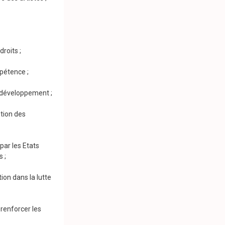
roits ;
mpétence ;
e développement ;
ntion des
par les Etats
 ;
ion dans la lutte
 renforcer les