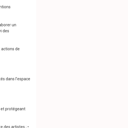
entions
laborer un
vi des
x actions de
tés dans l’espace
 et protégeant
 des artistes ; •