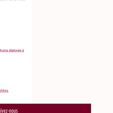
phonie déployée à
aitées
.
ivez-nous