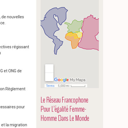
r, de nouvelles
nce.
ectives régissant
n
ING et ONG de
 son Règlement
Le Réseau Francophone
Pour L’égalité Femme-
cessaires pour
Homme Dans Le Monde
 et la migration