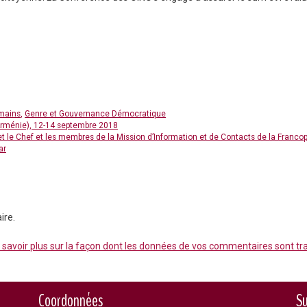
umains
,
Genre et Gouvernance Démocratique
rménie), 12-14 septembre 2018
 le Chef et les membres de la Mission d’Information et de Contacts de la Franco
ar
ire.
 savoir plus sur la façon dont les données de vos commentaires sont tr
Coordonnées
Su