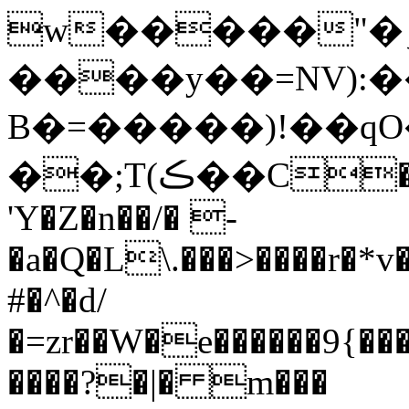
w�����"�ۅ��f��è�\=�P~=��
����y��=NV):�
B�=�����)!��q
��;T(ڪ��C����ĵZLY&�ve�@�k-
'Y�Z�n��/� -
�a�Q�L\.���>����r
#�^�
d/
�=zr��W�e������9{�
����?�|� m���