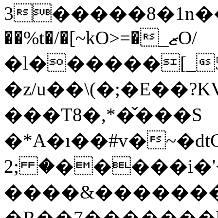
3�����8�1n���v�f�r
��%t�/�[~kO>=�_ޒO/
�l������[_5�ܤ*$�"r�T��_|n����I���ƛFE���*1��,��t������
�z/u��\(�;�E��?KVO6ߪ�:Cޙ
���T8�,*�̌���S
�*A�ı��#v�~�dtCr
� ;2�����i�'<��[?
����&�������
�R��7�������kvx