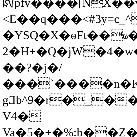
ꡤpfv����[NX��v
<Ē��q���<#3y=c_
�YSQ�X�өFt��ҩ
2�Н+�Q�jW�4�w
��?�j�/
���`����n�Ki
gƎb^9�r�_�
V4�
Va�5�+�%:b��Z