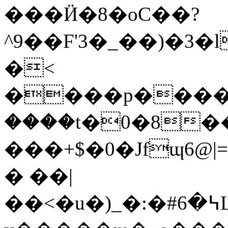
���Ӥ�8�oC��?
^9��F'3�_��)�3�
�<
����p����=
����t�0�8�
���+$�0�Jfɰ6@|
� ��|
��<�u�)_�:�#߆�6Lގ��8~��7�Bw�2;�9���2&A