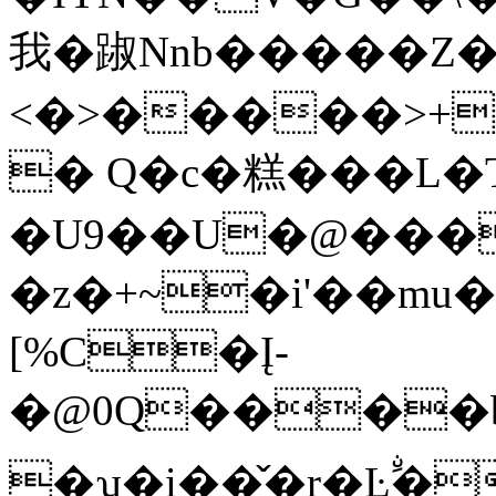
我�踧Nnb�����Z�
<�>�����>+
� Q�c�糕���L�T
�U9��U�@���
�z�+~�i'��mu
[%C�Į-
�@0Q����b
�ʯ�i��̌�r�Ŀࣘ�