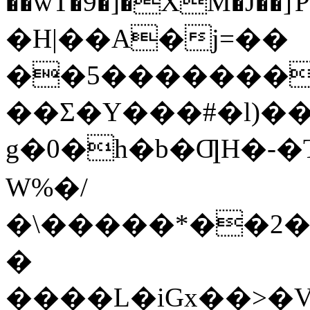
��wT�9�]�XM�J��]
�H|��A�j=��
��5�������
��Σ�Y���#�l)���YJ@׊*����,�Ja_�f
g�0�h�b�ƢH�-�
W%�/
�\�����*��2�n��,a�
�
����L�iGx��>�