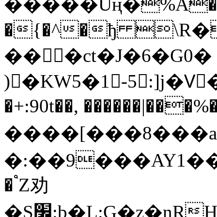
�����Ȗң�%A�Z
�{�^�ђ \R
�� �ct�J�6�G0�
)�KW5�1-5 :]j�Vٍ���
�+:90t��, ������|��
����[���8��
�:��9���AY1�������&��DC
� ֩Z劝
�S׼:b�L:G�z�nRH[�\�9���������}