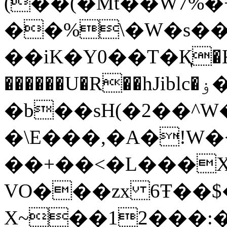
(��(�Mt��W7%�
��%\�W�s
��iK�Y0��T�Қ�K
������U�R��hJiblc�ۏ��r�NSӪ:���^�^ܪ�Ƣ�}U�`!
�b��sH(�2��^
�\E���,�A�!W
��+��<�L���X
VO���zx 6Ŧ��$
X~��12���: