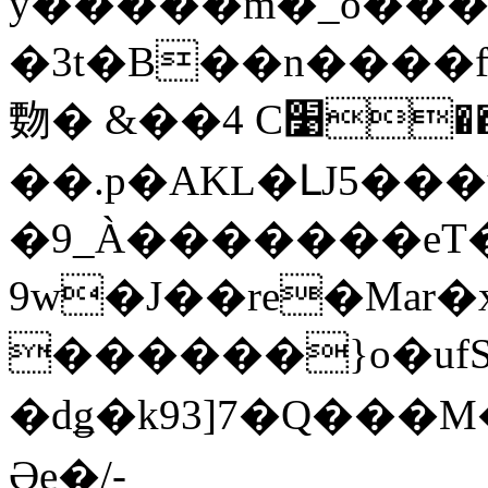
y�����m�_o����ۚ�:ه�&��^+J\97�r��`���9;��]Q��t�
�3t�B��n����f|`���
覅� &��4 C׹���ù �ok-
��.p�AKL�ԼJ5���u
�9_À�������eT�
9w�J��re�Mar�xL��
������}o�ufS
�dǥ�k93]7�Q���M�
Әe�/-