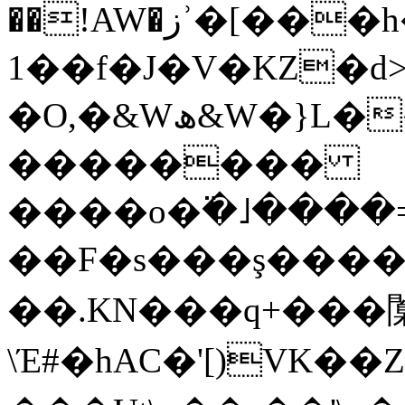
��!AW�زʾ�[��
1��f�J�V�KZ�d>�/h5����`��/
�O,�&Wھ&W�}L����cTN���ӳ�>M4���D��a�Ͽ��w�3��>�U����4�l�!5=�?
��������
����o�߳�˩����=����A�;�׷.\�Q�2�����
��F�s���ş����[
��.KN���q+���闑
\Έ#�hAC�'[)VK��