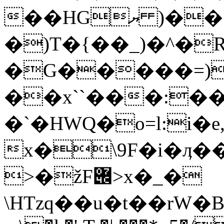
��HG͏ޔ )�����
�)T�{��_)�^�
�G�����=)
��x``���:���
�`�HWQ�o=l:i
x�\9F�і�ӆ��
>�žF݌>x�_�
\HTzq��u�t��rW�B��٦`+��t���~׷�t�+�B��$�6����6t tZ