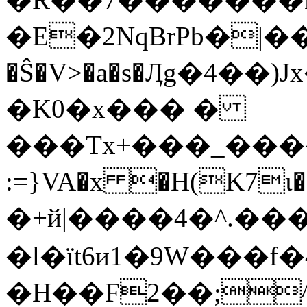
�E�2NqBrPb�|
�Ŝ�V>�a�s�Ӆg�4��)
�K0�x��� �
���Tx+���_����ҽ��
:=}VA�x �H(K7ɩ��$q���׀�k
�+й|����4�^.���%퇧
�l�їt6и1�9W���f�4xm
�H��F2��;^