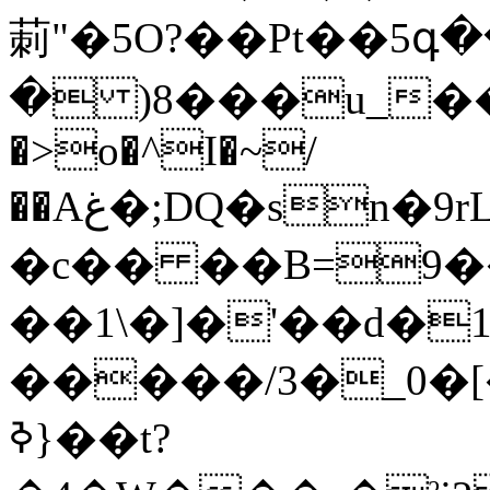
莿"�5O?��Pt��5
� )8���u_��
�>o�^I�~/
��Aغ�;DQ�sn�9rL#Ɗ4�8�w�X����T d|
�c�� ��B=9
��1\�]�'��d�1
�����/3�_0�[�'$��Xx*��y|"
{ߢ��t?