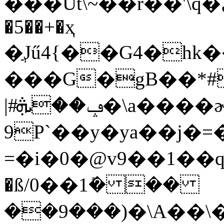
���Ut\~��r��'\q�ى �%����6�!
�5��+�ҳ
�ֲJű4{��G4�
���G�gB��*
|#ݡ��ܞ�\a����ɚ�K��Oq�ߧ�dx�~��%SX�ꓭD�Jco��8<�W H۸ܠy�d���ٟٽ�
9P`��y�ya��j�=���x
=�i�0�@v9��1��q�q
�ß/0��1ܺ� ��
��9���)�\A��