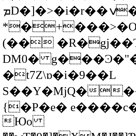
ܡD�]�>�i�r��ݍ�'NrYZE%����-
*�+���>�O
(�� �R�gj��
DМ0� g���Ͽ�"�
�t7Z\ɒ�i�9��L
S��Y�MjQ���
{�P�e� e����c��9ג
Юo