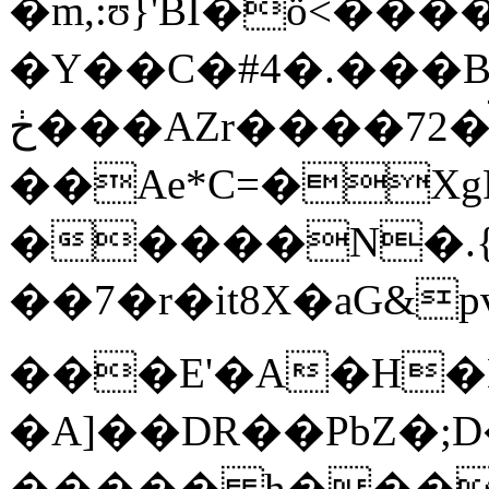
�m,:ʊ}'BÍ�ö<���
�Y��C�#4�.���B�/h
ڂ���AZr����72�̚G>?
��Ae*C=�Xg
�����N�.{
��7�r�it8X�aG&p
���E'�A�H�Dv
�A]��DR��PbZ�;D
����� h���