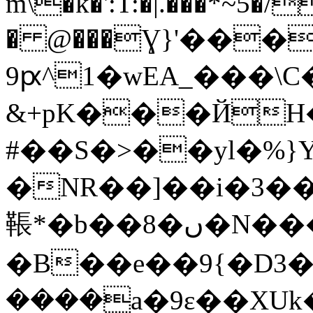
m\�k�':T:�|.���*~5�/
� @���Ɣ}'���
9ԗ^1�wEA_���\C
&+pK���ЙH�
#��S�>��yl�%}Y
�NR��]��i�3�
䩨*�b��8�ں�N���%��W+'��
�B��e��9{�D3��
����a�9ɛ��XUk�