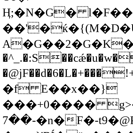
Ӊ;�N�G� l�F��
��'�ќ�{(M�D�
A�G��2�G�K�:�1�
�^_.�:S��cǽ�u�w�
�@jF��d�6�L�+���
�f E��x��}
���+0���� g>�
��7-�n�F�-t9�@Pc