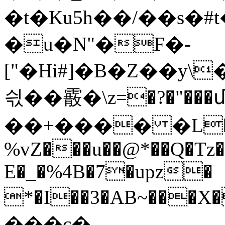
�t�Ku5h��/��s�#
�u�N"�F�-
["�Hi#]�B�Z��y\�
싃��霰�\z=�?�"���մw�
��+���� �L�(�
%vZ���u��@*��Q�Tz
E�_�%4B�7�upz�
*�I��3�AB~���X
���c�-