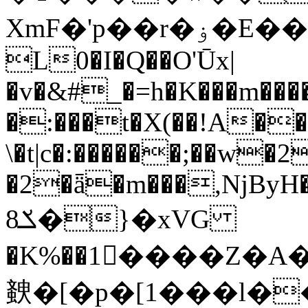
XmF�'p��r�ۏ�E��Ak����ז��,'6���,�/\ jm7p��z�~��q��@D<8�j�� 7H��
L0�I�Q��O'Ūx|
�v�&#_�=h�K���m����
�:���t�X(��!A�
\�t|c�:������;��w
�2�ǟ�m���,ǋByH�
ݎ8�}�xVG
�K%��1�ْ���Z�A
螤�[�p�[1���l�