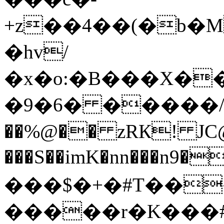
+z��4��(�b�
�hv/
�x�o:�B���X���
�9�6� �����/t
��%@�� zRК! JC@��o�ۃ�,��5Uh�z�g�`.+���`���W�6|BGB<g
���S��imK�nn���n9
���$�+�#T��
�����r�K���#$�