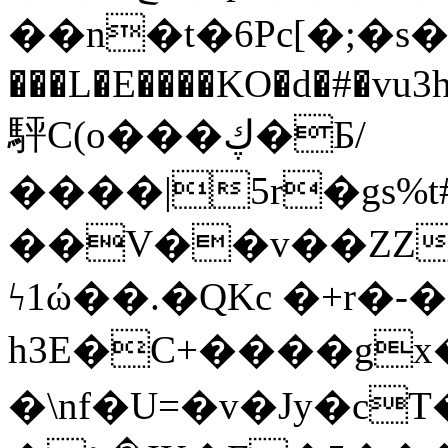
��n�t�6Pc[�;�s�
���L�E����KO�d�#�vu3h
駍C(o���ڮ�Ƃ/
����|5r�gs%t#c��������9sQ܊��e�%Z�Z����l�
��V��v��ZZ�
ϟ1ώ��.�QKc �+r�-
h3E�C+����gx
�\nf�U=�v�Jy�c