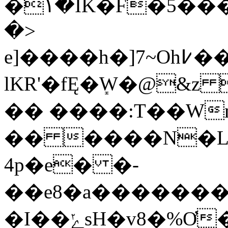
�۱�IK�F�5����}3�#��Kݿ���HVmʋ����{6
�>
e]����h�]7~Oh߇��l����m�M�h6~/`ǿ0�{���O�#���239W��:ݺ�ך�u�}_g�u��$�iԌ��w�a�a�<�5�ץu;��Sj��f��-
lKR'�fĘ�ܻW�@&z
�� ����:T��W
�� ����N�L
4p�e� �-
��e8�a�������
�I��ݺsH�v8�%Ơ� )�� ����&�O�