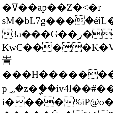
�ߜ��ap��Z�<�r
sM�bL7g���ؗ�éi
3a���G��ر��*Kw-
KwC����K�V�
訔
���H�����
p؃�z�ީ��iv4l��#��9� ,��i@h�'z�
i����%iP@o