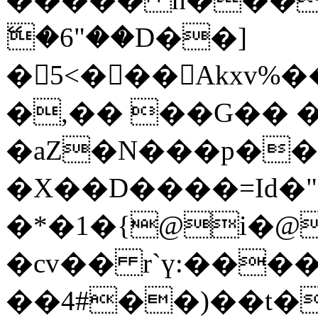
ޭ�6"��D��]
�5<���Akxv%
�,�� ��G�� �
�aZ�N���p��
�X��D����=Id�
�*�1�{@i�@
�cv�� r`ү:����f
��4#��)��t�