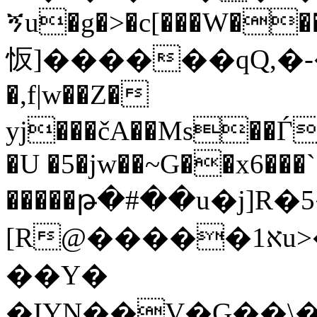
ኝu�g�>�c[���W���
㤆]������qQ,�-�
�,f|w��Z�
yj���čA��Ms��Ѓ�
�U �5�jw��~G��x6���`
�����թ�#��u�j]R�5�sƣ�K���
[R@�����א1u>�فpgNbw�d��d-
��Y�
�IYN��V�G��\