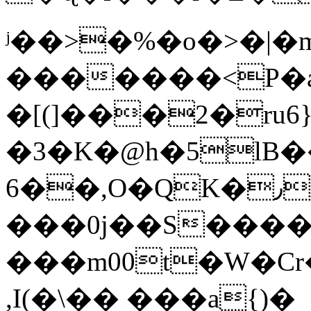
ʲ��>�%�o�>�|�
�������<P�a
�[(]���2�ru6
�3�K�@h�5lB�
6��,O�QK�٫i�ж�
���0j��S����
���m00t
�W�Cr
,I(�\�� ���a{)�