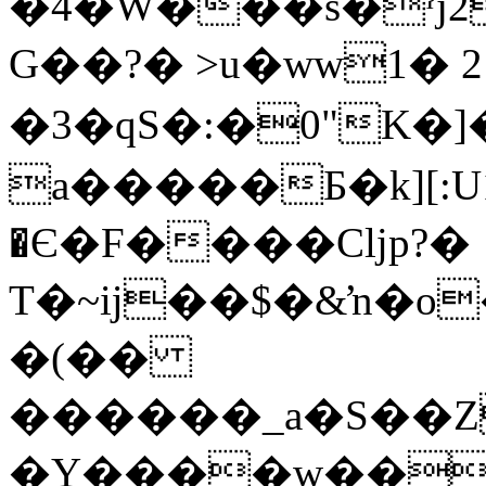
�4�W���s�ˀj2
G��?� >u�ww1� 
�3�qS�:�0"K�]�6�[�u��ӹs�ƈ6�n��_ۺIm�o���mj� da�>%�'�.��պ�Ҿ�;6�ĳ�m��m��Uݾe�*��aӀ��
a�����Б�k][:U1
�Є�F����Cǉp?�
T�~ĳ��$�&ŉ�o
�(��
������_a�S��Z
�Y����w���