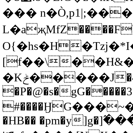
��� n�Ò,p1|;��
L�aҗMfZ����F
O{�hs�H�Tzj
[f��\��H&
�Kݲ�����J�ބ�^��k��R�
�P�@�s�gG�����3�
#����ӇG���~�ZK�D0��0B�
�HB�� �pm�y]g�]߬�