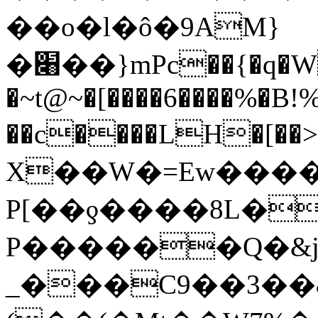
��o�l�ô�9AM}
�׈��}mPc��{�q�W�58w�+�CY�tq������?
�~t@~�[����6����%�B
��c����L
H�[��>x��
X��W�=Ew����� 0�q�7
P[��ƍ����8L�9
P������Q�&j
_���C9��3��