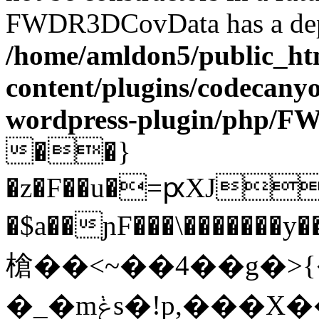
FWDR3DCovData has a depr
/home/amldon5/public_htm
content/plugins/codecany
wordpress-plugin/php/
��}
�z�F��u�=ԗXJ
�$a��ɲF���\�������y����
槍��<~��4��g�>
�_�mݟs�!p,���X��