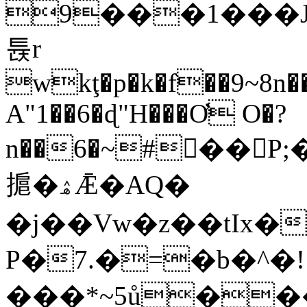
9���1���J}J
튡r
wkţ�p�k�f��9~8n
A"1��6�ɖ"H�
��Ơ O�?
n��6�~#�ْ�
㨭�ۿǢ�AQ�
�j��Vw�z��tIx��
P�7.�=�b�^�!
���*~5ů��