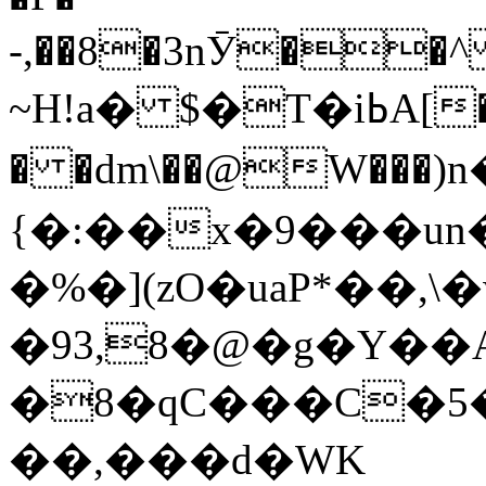
-,��8�3nӮ��^
� �dm\��@W���
{�:��x�9���un
�%�](zO�uaP*��,\�wך0
�93,8�@�g�Y��
�8�qC���C�5
��,���d�WK