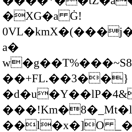
����*��tZ�a�
�XG�a Ġ!
0VL�kmX�(���j
a�
w�g��T%���~S׼8d�L.�0��]�v���Ш�2��%�9@mpI�f�Yfq��x�����U�3�X�.f�?
��+FL.��3��}
�d�u�Y��lP�4&
���!Km�8�_Mt�
��l�x�]O _