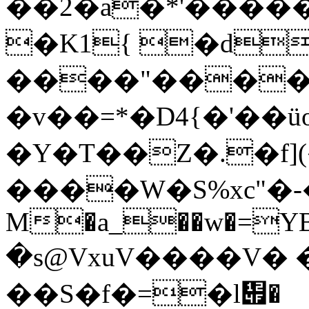
��2�a�*'�����
�K1{ �d
����"����\�
�v��=*�D4{�'��üo��.�m�{�6����
�Y�T��Z�.�f](�
����W�S%xc"�-�
M�a_��w�=YB2�
�s@VxuV����V�
��S�f�=�l቏�