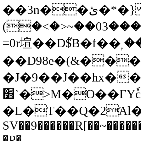
��3n��ئ�*�} ���+��� �۩���)&
(�<�>~��03�����*���he�N�Y��ꃁ
=0r塇��D$֮B�f��ۭ ���ލ����Q
��D98e�(&���s��
�J�9��J��hx��
׻`�>M�Ό��ГYٗc�
�L�T��Q�2Άl
SV��9������R[��~����
�P�