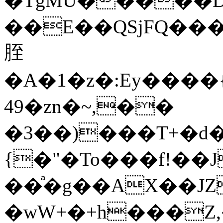
�TgMU�����Dt
��E��QSjFQ���mC��
胵
�A�1�z�:Ey����{
49�zn�~,��
�3��)���T+�d
{�"�To���f!��
��ͣ�g��AX��JZ
�wW+�+h���Z