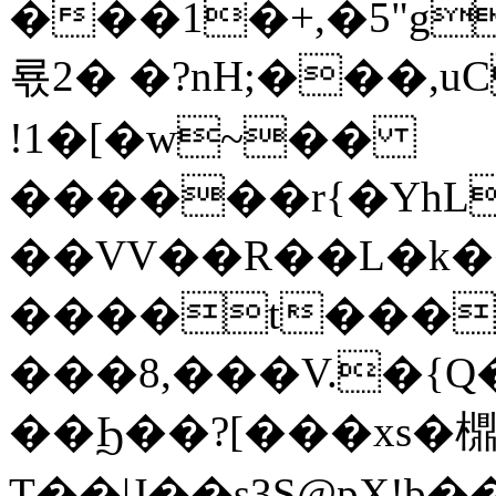
���1�+,�5"g
룏2� �?nH;���,
u
!1�[�w~��
������r{�YhL
��VV��R��L�k�
����t���
���8,���V.�
��Ϧ��?[���xs�
T��|J��s3S@pX!b�