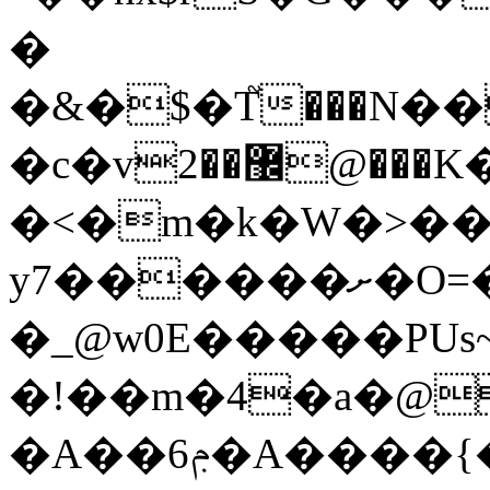
�
�&�$�T֮���N
�c�v޼��2@���K�Yl�X��XY���s��uǚ�6���͚�h�/
�<�m�k�W�>��
y7������ށ�O=���)�{�\*J
�_@w0E�����PUs~
�!��m�4�a�@�ݍ�S��l
�A��ݦ6�A����{��"���жƈ�AS뫭