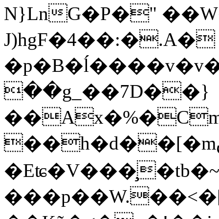
N}LnG�P�" ��
J)hgF�4��:�.A�
�p�B�ĺ����v�v�����^ƚ
��g_��7D��}
��Ax�%�Cm
��h�d��[�mٯ�櫭
�Eʨ�V���̧�tb�
���p��W.��˂�