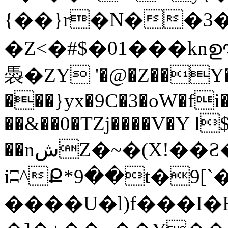
{��}r�N��3
�Z<�#$�01���kn
䮍�ZY '�@�Z��Y
���}yx�9C�3�oW�fi
��&��0�TZj����V�Y l
��nشZ�~�(X!��Ƨ�? �-Z&��&/:R��i
iʭ^Ք*9��t�9
����U�l)f���I