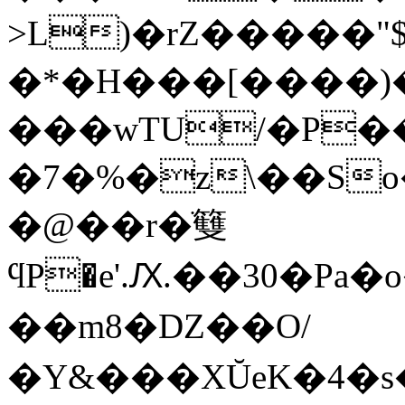
>L)�rZ�����"
�*�H���[����)
���wTU/�P
�7�%�z\��So�f����܃
�@��r�ֹ䉶
ϥP�e'.Ԕ.��30�Pa
��m8�DZ��O/
�Y&���XŬeK�4�s�h