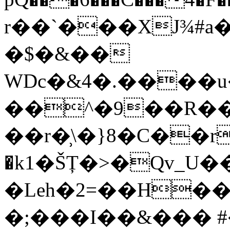
r��`���XJ¾#a��
�$�&��
WDс�&4�.����
��^�9��R���
��r�̹\�}8�C��r*
�k1�ŠȚ�>�Qv_U�
�Leh�2=��H����aڭ
�;���I��&��� 