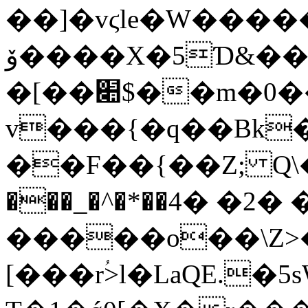
��]�vϛle�W����
ۆ����X�5Ɗ&��,��1���am�ƶ�w���qÂRl���qck�n{s�ϗ-
�[��׊$��m�0���j���o?
v���{�q��Bk�[q�2�Pޜ{>�]O�g
��F��{��Z; Q\
���_�^�*��2�� �2� �4��X�e��/
�����o��\Z>�
[���rؙ>l�LaQE.