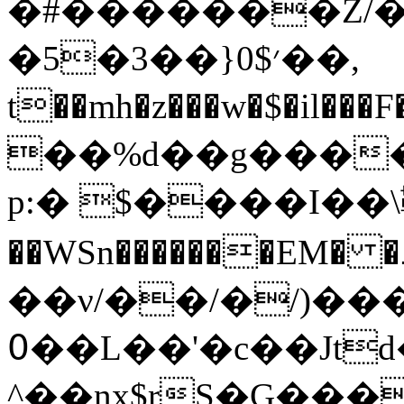
�#�������Z/�ڊ#$r�H��7i�[ 
�5�3��}׳0$��,
t��mh�z���w�$�il���F����
��%d��g�����
p:� $����I�
��WSn�������EM�
��ν/��/�/)���
߀��L��'�c��Jtd��-
^��nx$rS�G���