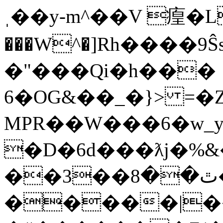
ˌ��y-m^��V 㾮�L��
���W^�]Rh����9
�"���Qi�h���
6�OG&��_�}> =�Zxƙj
MPR��W���6�w_y
�D�6d���ƛj�%&
��3��ٿ��8�fho�+�(��V*(�
�����|�