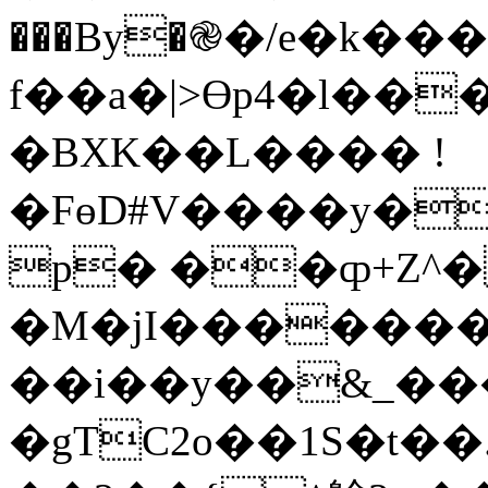
���By�֎�/e�k��
f��a�|>ϴp4�l��
�BXK��L���� !
�FөD#V����y�Gi)
p� ��ȹ+Z^�
�M�jI�������
��i��y��&_��
�gTC2o��1S�t�