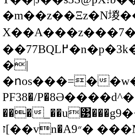
�m��z��Ξz�N堫�
Χ��A���z���7
��77BQL߂�n�p�3k�L��6J7��$�_�g�[�X�[~���W�?
�|
�ոos���=��w�`�
PF38�/P�8Ә����d^���
���_��u͹���
ז[��vn�A״9� ���M�~��L�����