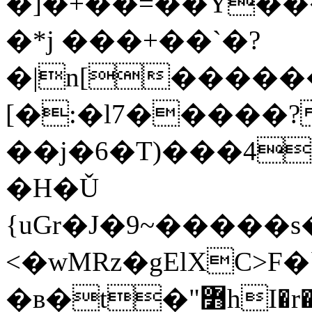
�]�+��=��Y��
�*j ���+��`�?
�|n[������I�fJ�
[�:�l7�����?
��j�6�Т)���4
�H�Ǔ
{uGr�J�9~�����s
<�wMRz�gElXC>F�
�ʙ�t�"߻hI�r�������ʪL-r�;�|