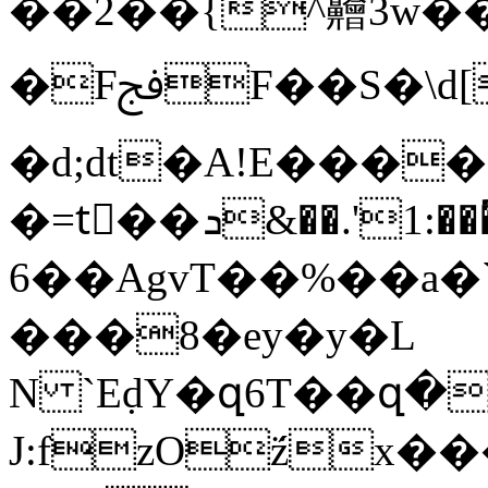
��2��{^䶐3w�
�FﰭF��S�\d[�TxFg��|/
�d;dt�A!E����
�=tِ��׿�-�.�̈́��:1'.��&ܖw�r�
6��AgvT��%��a�
���8�ey�y�L
N `EḍY�զ6T��զ�
J:fzOz̈́x