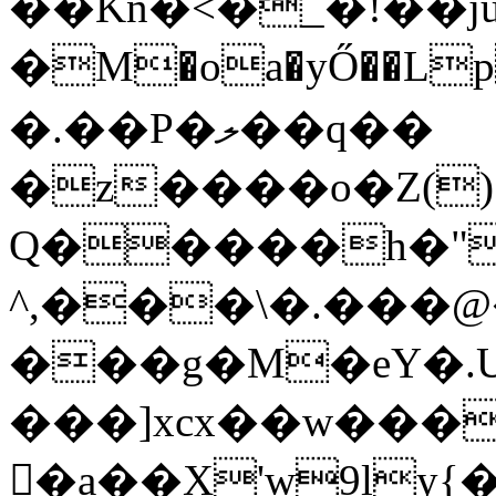
��Kñ�<�_�!��ju
�M�oa�yŐ��Lp
�.��P�ލ��q��
�z����o�Z()ץE#$T��,��d�J�1ʏؕK>Q�,&�e9�¸86�$�� e��~;�[V��ZE�x)�ܙ\�ϣ #
Q�����h�"
^,���\�.���
���g�M�eY�.
���]xcx��w���
�a��X'w9ly{�e