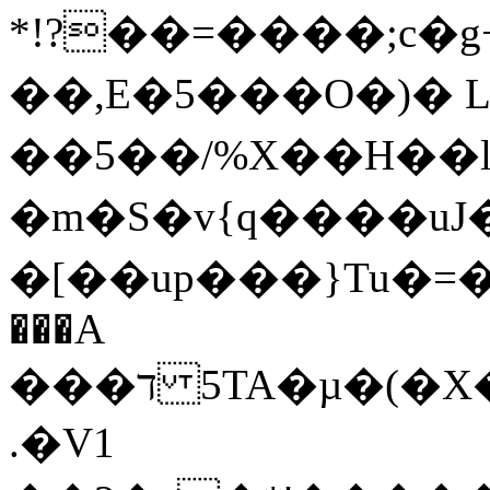
*!?��=����;c�g
��,E�5���O�)� L�
��5��/%X��H��lb
�m�S�v{q����uJ�ݶ\��kY�,���V�{X��7�.6�ڢ��%�~�j۷����]K3ղ�7Q�6 y#e���k��Jkz]�U6�ڸ+,�upo�ǩs�.�/7b��@^�����kM{��=���\Ͼ^���vu�����{7�Nvt_Q��~�]��vs�"j�
�[��up���}Tu�=�c��g���g
���A
ד��� 5TA�µ�(�X�k��U�&��2�؃(/BU%�mp3↘�|
.�V1