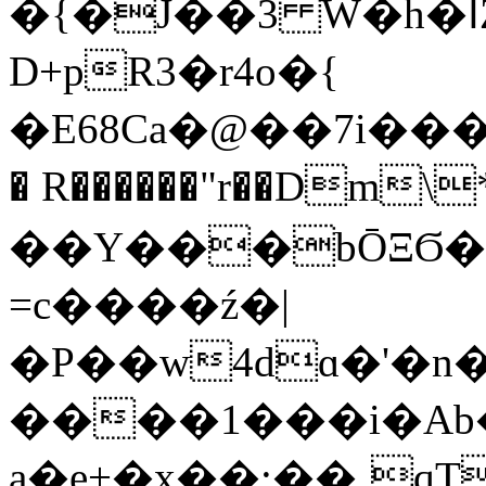
�{�J��3 W�h�اZ��`#ܴ�h�C�N�t�͹+��n.j���&_�
D+pR3�r4o�{
�E68Ca�@��7i�����0
� R������"r��Dm
��Y���bŌΞϬ����E���zP��)�uH���>M+N
=c����ź�|
�P��w4dɑ�'�n�
����1���i�Ab�
a�e+�x��:��¸qT