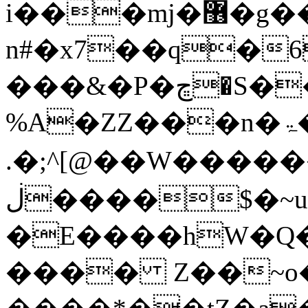
i���mj�޶�g���c��B�� W��PV�;%jZSӱ�G�LOsXЍҀ�nWHE?
n#�x7��q�6
���&�P�ڇ�S��=���ULDi�K��-
%A�ZZ���n�ۃ����
.�;^[@��W����
ڶ����$�~u�N��n�u��5}
�E����hW�Q�� OY
���� Z��~o