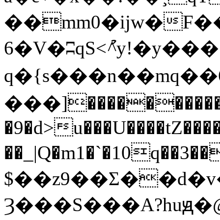
��mm0�ijw�F�
6�V�ʭqS<ު^y!�y���
q�{s���n��mq�
���]�����������
�9�d>u���U����tZ���
��_|Q�m1�`�10q��
$��z9��Σ��d�v�
Ȝ���S���A?huԭ