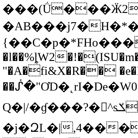
���(Ǘ���Ӝ2^S2��B�:e���s�
�AB���j7�H�*�
{��C�p�*FHo�����
�l��%ȴW2�!�(ISU�m�
"�A�fi&X�R�� �e�
��ᔒ�"ƠD�˛rI�De�
Q�|/�ɠ���?�^sݎd��o
�j�ԶL�|,4���