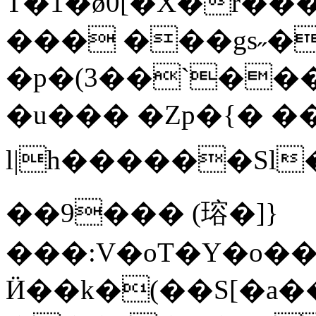
T�1�ǿ0[�X�r��
��� ���gs˶�
�p�(3��`��
�u��� �Zp�{� �
l|h������Sl
��9��� (瑢�]}
���:V�oT�Y�o��ܪ@�%t�qwT���צ�Ц�~i���Z
Ӥ��k�(��S[�a