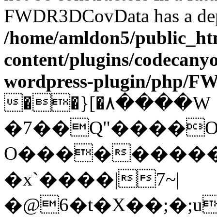
FWDR3DCovData has a depr
/home/amldon5/public_htm
content/plugins/codecany
wordpress-plugin/php/
��}[�۸����W
�7��Q"����
O���������*
�x`����|7~|
�@6�t�X��;�;