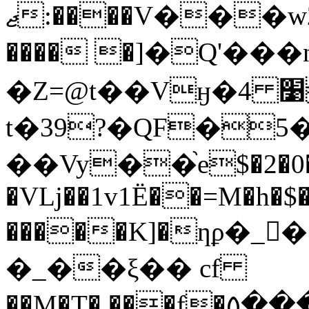
ޖ:����V���w2x��� �AFg�?֡
���� �]�Q'��
�Z=@t��Vӈ�4 ׹����%�xE�Xk
t�39?�QF�5�
��Vy��֙e$�2�0�
�VLj��1v1Ë��=M�h�
�����K]�ƞϼ�_��:�݁�
�_��ξ�� cf
��M�T�,���f�۵����47