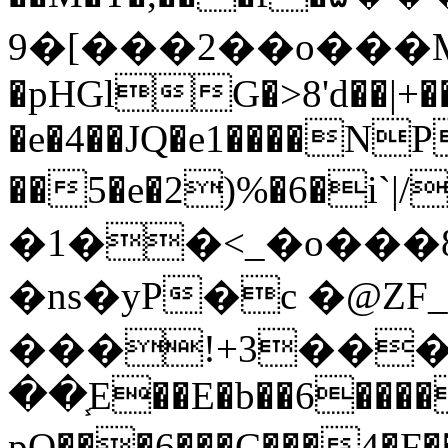
�2���]�9�о���Ms02�5�Fo�A�@�K�ܛ�NG��7mf���+�t"��Kztp#�-
�pНGlG�>8'd��|+�
�e�4��JQ�e1����N
��5�e�2)%�6�i`|/
�1��<_�o���
�ns�yP�c �@
���!+3���
��֧E��E�b��6����
pQ���6���C���4�F��׫�?#=��