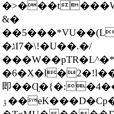
�>���t���W;
&�
��5���*VU��(L
�גI7�\!�U��.�/
���W��pTR�L^�*
�6�X�l�2�!l��
即��Ɋ�{�:�4��+
ۉ��eK���D�Cp