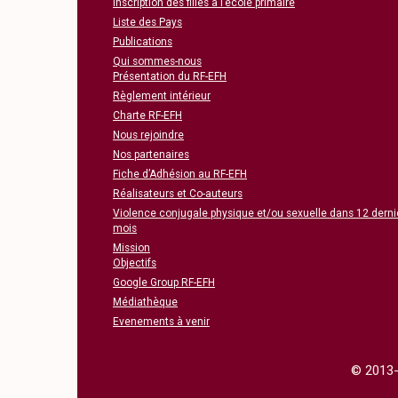
Inscription des filles à l’école primaire
Liste des Pays
Publications
Qui sommes-nous
Présentation du RF-EFH
Règlement intérieur
Charte RF-EFH
Nous rejoindre
Nos partenaires
Fiche d’Adhésion au RF-EFH
Réalisateurs et Co-auteurs
Violence conjugale physique et/ou sexuelle dans 12 derni
mois
Mission
Objectifs
Google Group RF-EFH
Médiathèque
Evenements à venir
© 2013-