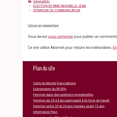
Catégories
Généralités
ELECTION DE MME MICHAËLLE JEAN
STRATEGIE DE COMMUNICATION
Laisser un commentaire
Vous devez
vous connecter
pour publier un commenta
Ce site utilise Akismet pour réduire les indésirables.
En
Plan du site
Carte du Monde Francophone
Evènements du RF-EFH
Femmes dans des positions ministérielles
Femmes de 25-54 ans participant à la force de travail
Femmes entre 20 et 24 ans mariées avant 15 ans
Information Pays