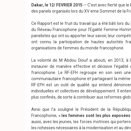
Dakar, le 12/ FEVRIER 2015
— C’est avec fierté que 
des panels organisés lors du XV eme Sommet de la F
Ce Rapport est le fruit du travail qui a été bâti lors
du Réseau Francophone pour l’Egalité Femme-Homme.
panelistes qui ont su apporter leur savoir, leur compét
ont connu la participation de hautes autorités f
organisations de femmes du monde francophone.
La volonté de M Abdou Diouf a abouti, en 2013, à
instaurer de manière effective et décisive l’égal
francophone. Le RF-EFH regroupe en son sein une s
communautaire francophone et partageant la même vi
RF-EFH est un outil de qualité qui entend dénoncer
individuelles et collectives de développement. Il ente
plus confinés, de sorte à contribuer aux reformes glo
Ainsi que l’a souligné le Président de la Répub
Francophonie,
« les femmes sont les plus exposées 
aussi, avec les jeunes, les forces motrices qui port
les richesses nécessaires à la modernisation et au d