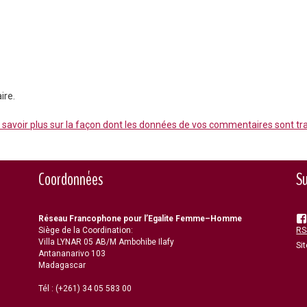
ire.
 savoir plus sur la façon dont les données de vos commentaires sont tr
Coordonnées
Su
Réseau Francophone pour l’Egalite Femme–Homme
Siège de la Coordination:
RSS
Villa LYNAR 05 AB/M Ambohibe Ilafy
Si
Antananarivo 103
Madagascar
Tél : (+261) 34 05 583 00