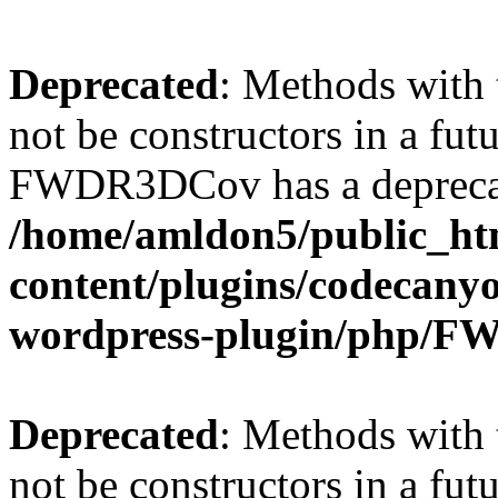
Deprecated
: Methods with 
not be constructors in a fut
FWDR3DCov has a deprecat
/home/amldon5/public_htm
content/plugins/codecany
wordpress-plugin/php/
Deprecated
: Methods with 
not be constructors in a fut