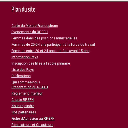
Plan du site
Carte du Monde Francophone
Evènements du RF-EFH
Femmes dans des positions ministérielles
Femmes de 25-54 ans participant à la force de travail
Femmes entre 20 et 24 ans mariées avant 15 ans
Information Pays
Inscription des filles à l’école primaire
Liste des Pays
Publications
Qui sommes-nous
Présentation du RF-EFH
Règlement intérieur
Charte RF-EFH
Nous rejoindre
Nos partenaires
Fiche d’Adhésion au RF-EFH
Réalisateurs et Co-auteurs