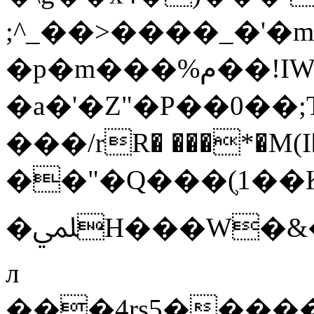
;^_��>����_�'
�p�m���%م��!IWqH�!
�a�'�Z"�P��0��;
���/rR� ���*�M(I�
��"�Q���(̹1��
�ﶭH���W�&���/_n�H�y��0p��!
л
���4rs5����