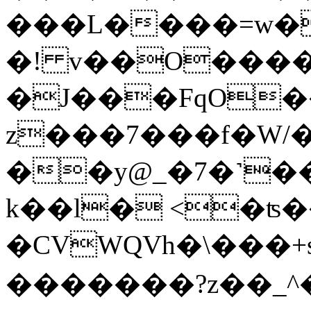
���L����=w�
�! v��O����
�J���FqO��
z���7���f�W/
��y@_�7�˺��
k��l� <�ʦ
�CVWQVh�\���+
�������?z��_^