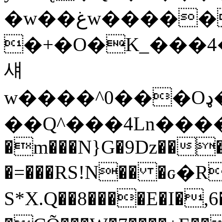
�w��غw������"��wej ���
�+�O�K_���4��O71}
섀
w����^0���Oډ���֊s��s+��òŚ�P=v�',�c�L�]�U[d3x��w���R^��AI%Tƙۥ]�/q�ya�9fL�ޯf��>�����%,t=.�ܗ:A�I&�\1;e(��3��%Д%��a�
��Q^���4Ln����M��P��y
�m���N}G�9ǲ���
�=���RS!N�� �ԍ�R
S*X.Q��8����E�I�,