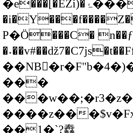
�e���[�EZi)�ۂ���na�PY�l�&��
�i�Y���f����Z
P�Ӧ���C� n��
�˖��v#��ǆ7�C7js�t��Ffݘ4��d7������M��z7�L��
��NB�r�F"b�4�)�U2�ưWHޛ�^'�s��
���
���w��;�r3�z�7������
����z���$v�Fx
��1�`?䆐