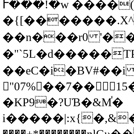
Ւ���!�w ����
�{[�������.X^
��n���r0 '��
�"`5L�d�����
��eC�i�BV#��
"07%􀒣��7�� 
�KP9�?UƁ�&M֓�
i�����|:x{�,&
����+*��������nlG