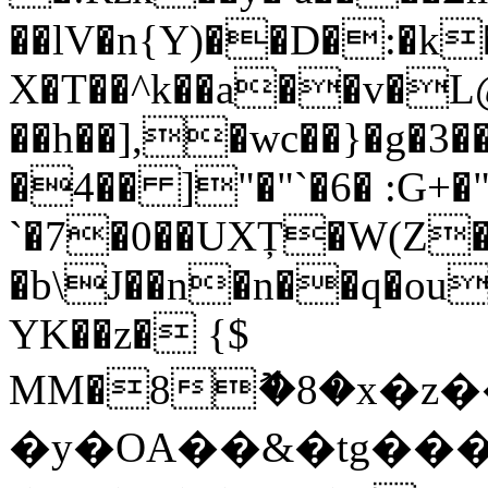
��lV�n{Y)��D�:�k
X�T��^k��a��v�
��h��],�wc��}�g�3�
�4�� ]"�"`�6� :G+
`�7�0��UXȚ�W(Z�9
�b\J��n�n��q�o
YK��z� {$
MM�8ޮ�8�x�z
�y�OA��&�tg��