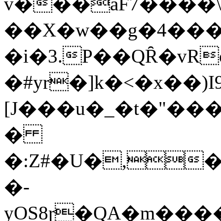
v���aF7����\F��0o�
��X�w��g�4���4
�i�3.P��QȒ�vR
�#yr�]k�<�x��)I
[J���u�_�t�"��
�
�:Z#�U�,
�-
yOS8ɽ�QA�m�
��