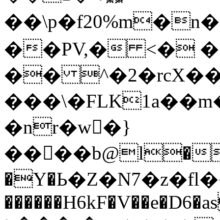
��\p�f20%m�
��PV,� <� �
�� ^�2�rcX���Zg�����B<
���\�FLK1a��m��V6ع
�nr�w񠕢�}
����b@l��\��
�Y�Ь�Z�N7�z�fl�
������H6kF�V��e�D6�