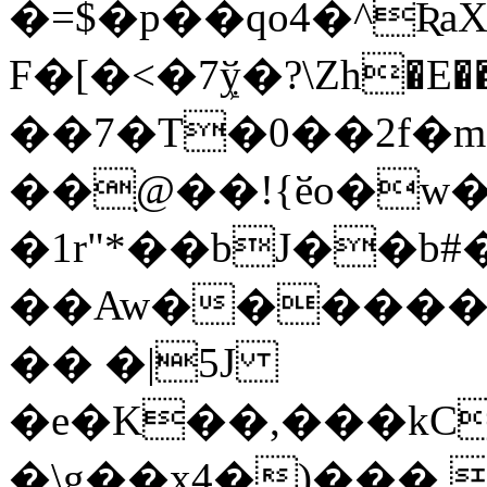
�=$�p��qo4�^Ʀ
F�[�<�7ܾў�?\Zh�E��܄PTR%+�
��7�T�0��2f�
��ִ@��!{ӗo�w
�1r"*��bJ��b
��Aw�������
�� �|5J
�e�K��,���kC
�\g��x4�)���