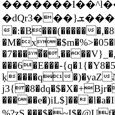
�dQr3���}ܫ���죓�+P�9��.,i�
�:�B���(������,�8
�M�x�$m�%>�05��s
�7����͋�,����V}_�
���6�E���-{q�1{�Y8�
ķ����q�)�yaZǎ
j3{�8�dq�$�X�+Bjr�
�����e�)iL$]���l�a
%?zS ���$�~I$�@Uf