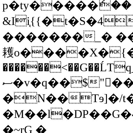
p�ty�����ެ��
&Ii֤{{�t�S�4
�������_� �
耯o����Χ�{�
������<��G��ĹT
ސ�v�q��$"򷢾����2���(�pWA�u��!
�N��Tɘ]�/
�M��l�DP��G�
�~rG �