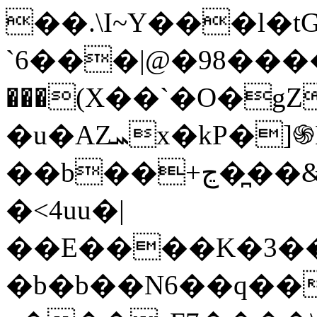
��.\I~Y���l�
`6���|@�98�����
���(Χ��`�O�
�u�AZܚx�kP�]֍N�e��n��X����ٰ��ѕ+:��e�N�3�vA�n��3Q�̦�9�����Ŭ~n�e�f�iv��;���ՋG�
��b��+ڃ��̪�&���b.���m�_$��A�_�{_�������4/
�<4uu�|
��E����K�3���P� 9
�b�b��N6��q��