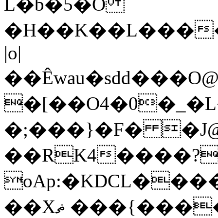
L�b�5�O
�H��K��L����
|o|
��Êwau�sdd���O@l�v
�[��O4�0�_
�;���}�F� �J
��RK4����?
oAp:�KDCL��
��Xޡ ���{�����