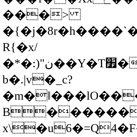
���>
�{�j�8r�h����`���!؞?,T��
R{�x/
�*�:)"ن��Y�T׿�X^�˱�� @�A�f$�9��q�?
b�.|v�_c?
�m�ǁ���lO��
B������
x\�u6�=Q4