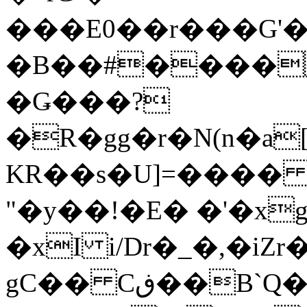
���E0��r���G'�
�B��#����
�Ǥ���?
�R�gg�r�N(n�a
KR��s�U]=���� 
"�y��!�E� �'�xg
�xI i/Dr�_�,�iZ
gC�� Cڧ�