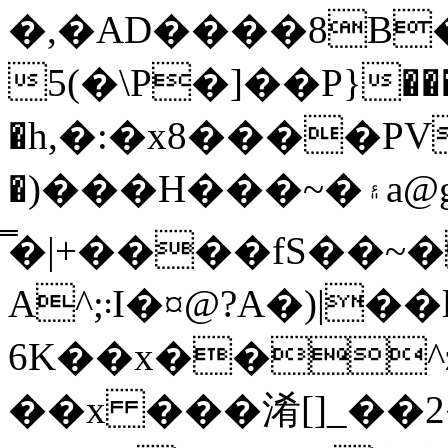
�,�AD����8B�
5(�\P�]��P}��
�h,�:�x8����PV
�)���H���~�۽a@gw�0�w���y�߅��Þǁ���+���P0ncP)w�ᩂn�>�a
̿�|+����fS��~�
A^;܃I�¤@?A�)|��ly-
6K��x��^z
��x ���淆[]_�� 