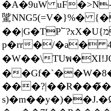
�A�9u
W uF�>N
騭NNG5(=V�}%� {
��|G�TP՟?xX�U{מ�O<�#��Z �>
p�rr�/�a� 4
�W��\TUพ�XI!JO
��Gf�`��W�8
���?|��R���̃�
s)�m��y�)��J.�Ჲ��