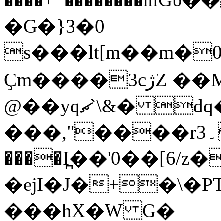
�G�}3�0
s���lt[m��m�0�
Ҫm����3cژZ ��MP-
@��yqޗ`\&� dq��MI�� &�h�Uiy��N���u�.+��Yz�JqU,y�ɓ��&�S"�d'K�Z���+B;_\"ڟ
���,"����r3۔
����I̪��'0��[6/
�ejI�J�+�\�P
���hX�W G�