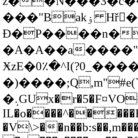
z��N���3�c��b
���"Bakۏ Hř�ٕ﮾��fm~+�D;�^����5UwS�7g�/
Đ�P����n�
�A�A��a����"�
ӾzE�0٪�^I(?0_���
�)����;Q,m"#e
�܉GUx�r�5�F¤VO�5S6�������a3�G�_����Si
IL�o����^�����
�V\>��n��b:s��,m