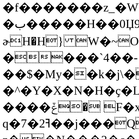
�f�������z_�WÛ
�ب�����H��0Џ9{q���$㸄
ɚH�H} W�~O
����`4��-
��$�My��k�j\�
�^�Y�X�N�H�ҫ�L
����ݞ� F�x:��ѹ `�/�$ �
q�7�2ߔ��j���Q����?