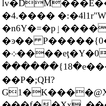
lv�DM���È��
�4.���� �:�4l1r"
�n6Y�=�pٳ�������-�C1��Zz�P;}
�ͽ�� P�����{0� O܅.��V�׬�BÆ�4�ju�
�܀����eţ�Y�0"���ˊc7r�w���mZ�3C�˵q߲�"8�`
� �����{18�
��P�;QH?
G1�K����@X�
���f��Xx_��