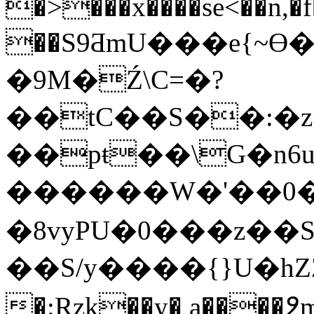
�>���x����se<��n,�
��S9ƋmU���e{~Ɵ
�9M�Ź\C=�?
��tC��S��:�z
��pŧ��\G�n6
������W�'��0
�8vyPU�0���z��S
��S/y����{}U�
h
�:Rzk��y� a����