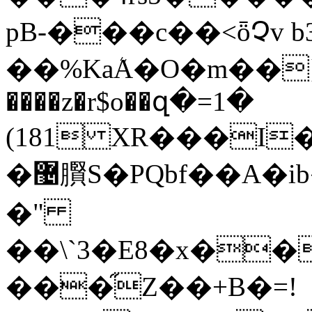
pB-���c��<ȫՉv 
��%KaܳA�O�m��}�Jh�_ݚ3
����z�r$o��զ�=1�
(181 XR���I�
�޴臔S�PQbf��A�ib��ɲ�` a,��-��[2
�"
��\`3�E8�x��
���֞Z��+B�=!