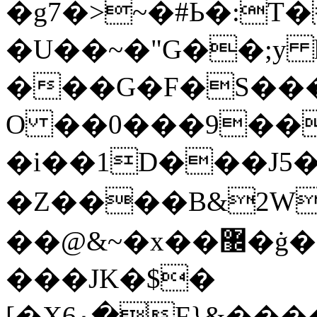
�g7�>~�#Ь�:T�
�U��~�"G��;y
���G�F�S����]��c4�8
O ��0���9��
�i��1D���J5�
�Z����B&2W
��@&~�x��޼�ġ�[֭�:|:[�X��U��'�%B��ж��U��K��AI��P�+lcd���/-
���JK�$�
[�X6۰�F}&���