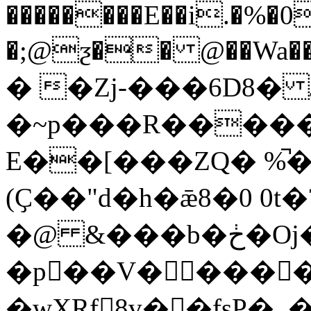
��������E��i.�%�0j
�;@ƺ�� @��Wa��u�$�1��20
� �Zj-���6D8�
�~p���R�����ݜ�I1�љ+��u��pK��f3�eET��Y
E��[���ZQ� %̚�
(Ҫ��"d�h�ǣ8�0 0t�
�@ &���b�ڂ�Oj�B̠'&���^R���6�̲���.mُ#�J�X]kH��X��A5-$�0�^�
�p��V�����
�wXRf8v� �fsP� 