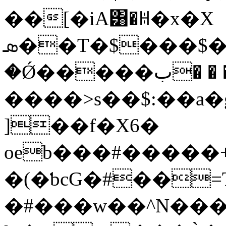
��[�iA͸�ꀍ�x�X
ܣ��T�$���$�fa�^F�Mj~0�_�4�F=��>�ú���ޮ?
�Ǿ�����ب� � ��G����H!�u�@
����>s��$:��a�
]��f�X6�
oeb���#�����+
�(�ƅcG�#��=
�#���w��^N���