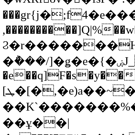
���gr{j�;f4�e�
,����������]Q|%�
Ϩ�r�������H�2
�݅���/]�ǥ�e�{�ۻJ_ƍ� z��0?
�e��q]F�s�y��
[ܛ�[�,�e)a��~���VYn7o�ʖ�H��
��K`�������%��������]
��ұ��|