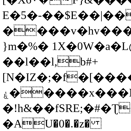
E�5�-��$E��|��
����v�hv���9`����h��]
}m�%� 1X�0W�a�
��l��l,b#+
[N�IZ�;�f�[���
ۼ�����x���N�j�|�Hͨ&�x��
�!h&��fSRE;�#�Ʈ�
�AU�0�.�z�