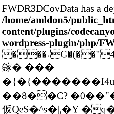
FWDR3DCovData has a depr
/home/amldon5/public_htm
content/plugins/codecany
wordpress-plugin/php/
���˒G�(��"4�
鎵� ���
�{�{�������I
��8��C? �0��"
仮QeS�^s�|,�Y �