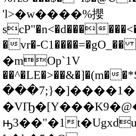
'l>�w����%攖
scP"�n<�d������<
�vr�-C1����=�gO_�� 
�mOp`1V
��^�LE�>��&�]�(m��*
���7;}�]����1�
�VҦ�[Y���K9�@
ԣ3��"�1t�Ugxd