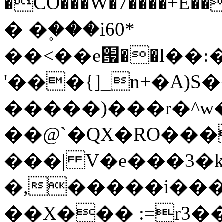
�CÕ���W�7����+E��
� �۪���i60*
��<��e՗��l��:
'���{]_n+�A)S���f,�_@^\��ރ�]�+;b6�
�����)���r�^w
��@`�QX�RO���eٽ
���| V�e���3�
�,�����i���
��X��� :=r3