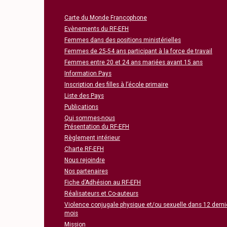
Carte du Monde Francophone
Evènements du RF-EFH
Femmes dans des positions ministérielles
Femmes de 25-54 ans participant à la force de travail
Femmes entre 20 et 24 ans mariées avant 15 ans
Information Pays
Inscription des filles à l’école primaire
Liste des Pays
Publications
Qui sommes-nous
Présentation du RF-EFH
Règlement intérieur
Charte RF-EFH
Nous rejoindre
Nos partenaires
Fiche d’Adhésion au RF-EFH
Réalisateurs et Co-auteurs
Violence conjugale physique et/ou sexuelle dans 12 derni
mois
Mission