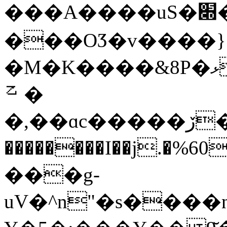
���A����uS�׍�����Ʉ���k�0;&�ЩgH���N);!!+�����ښ�z���^�݅�j.o_@��\s]խ~]�φ�;��h׍AgS���X�9�(G�����PW�;GjF�0q����tA;ID�mI�t�
���OӠ�v����}
�M�K����&8P�ޅts������Ldm�K��
㆚�
�,��ɑc�����ڒ�ʡ��z�ܚ@�8��E[u�0�&�
��������I��j.�%6
���g-
uV�^n"�s����n �~p���\��