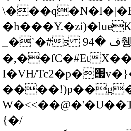
\���q�N�l�|�
�h���Y.�zi)�lue
_�`�#ƽ 9ف �4췡$�����ꇖ
�,��fC�#EtX�
I�VH/Tc2�p�՗v
����!)p��g�3
W�<<��@�'�U��T
{�/