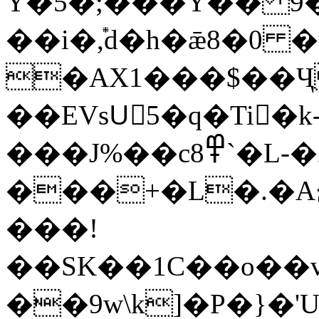
Y�5�;���Y�� 9̆
��i�݊,d�h�ǣ8�0 �
�AX1���$��
��EVsUٕ5�q�Ti�
���J%��c߾8`�L-�2��]�V ]~8j��sp9�
���+�L�.�Aج%��b�vxU�L{J�����\
���!
��SK��1C��o��v
��9w\k]�P�}�'U7E��0ڍ