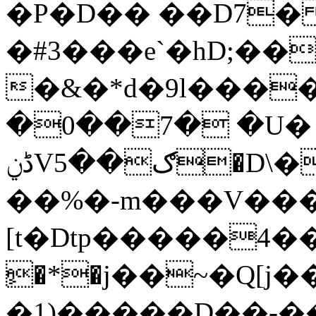
�P�D�� ��D7
�#3���e`�hD;�
�&�*d�9l�����'
�0��7� �U� 
ڈݧVګ��5�D\�(��ʲϠ%e�6\�6�W�p�@��-
��%�-m���V���a
[t�Dtp�����4��K�
ٍ�*�j��~�Q[
�1)�����D��-��