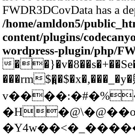
FWDR3DCovData has a depr
/home/amldon5/public_htm
content/plugins/codecany
wordpress-plugin/php/
��}�v�8��s�+��Se�
���rm$�̤�$�x�,���_�y
v����:�#�%�
�H�@\�@��o
�Y4w��<�_�����6