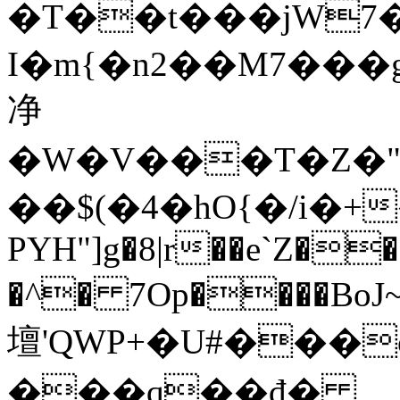
�T��t���jW7���
I�m{�n2��M7���gߎO�CKݱ��wZ�y@-q
净
�W�V���T�Z�"
��$(�4�hO{�/i
PYH"]g�8|r��e`Z�
�^� 7Op����BoJ~��q���h�ڧ�C��%�;`@"דx
壇'QԜP+�U#���
���q��đ�