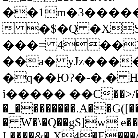
��1m�3�����
 �$�Q �XS
���= 4��X
��a� yJz���
�q��Ю?�-�,� H
і����� ��C��>/� 
�_��������.A��G(
[
� W�\�Q��g$]w e�
L����&�,X4�E���@