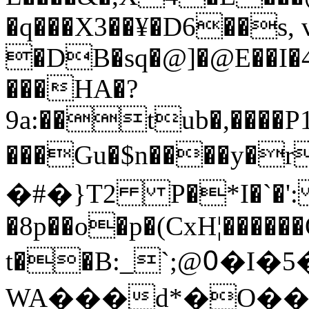
�q���X3��¥�D6��s, 
�DB�sq�@]�@E��I�4
���HA�?
9a:��tub�,����
���Gu�$n����y�
�#�}T2 P�*I�`�': 
�8p��o�p�(CxH¦����
t��B:_`;@߀�I�5������H�2-
WA���d*�O��