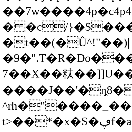
��7w����4p�c4
� �c/}�$���
�t��(�Ǜ^!"��)|
�9�".T�R�Do��
7��X��粏��]]U�
����J��'�ȵ8�
^rh�"����_��
t>��*�x�S�ڥf�a���:���(��f��u��?