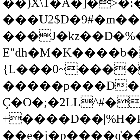
��)X\1�A�]�>�:�ä
���U2$D�9#�m�
���J�kz��D�%
E"dh�M�K����b����
{L���0~���
�����p���D�N�
Ç�O�;�2LL^#�
+����D��|%H�
��e�j�p����q̔��