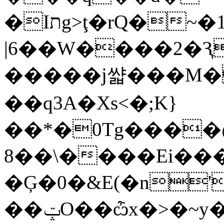
�Iתg>ţ�rQ�~�1��:�:a�H
|6��W����2�Ԇ
�����j쌻���M�
��q3A�Xs<�;K}
��*�0Tg����
8��\����Ei��
�Ģ�0�&E(�n'
��ݓO��ѽx�>�~y���7b6���G-8M�}