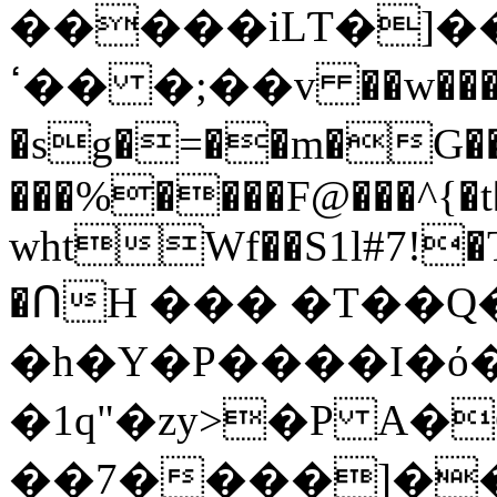
�����iLƬ�]��
ߵ�� �;��v ��w����i�'\������|
�sg�=��m�G��;
���%����F@���^{�t
whtWf��S1l#7!�T�
�ՈH ��� �T��
�h�Y�P����I�ό
�1q"�zy>�P A�
��7����]���