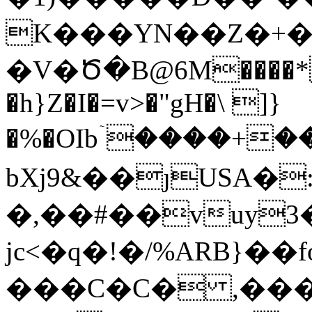
K���YN��Z�+�@̏
�V�Ծ�B@6M����*
�h}Z�I�=v>�"gH�\ ]}
�%�OIbۤ����+
bXj9&��ȷUSA�:
�,��#��vuy3�
jc<�q�!�/%ARB}��
���C�C� ,���