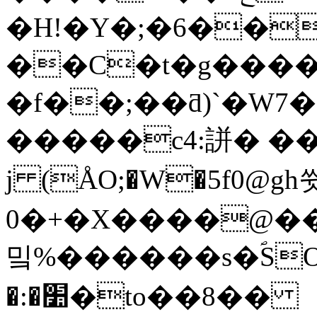
�H!�Y�;�6��fx׶m��
��C�t�g����
�f��;��ƌ)`�W7�z�
�����c4:誁� ��
j (ÅO;�W�5f0@g
0�+�X����@�
밐%������s�ؐSO�.
�:�׺�to��8��