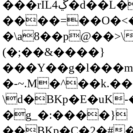
���rILڲ4�d��L�L%�4e*uK8`e��ey��z�Tr�+�ߧ�J
����=��O�<
�\a8��p@��>\���D�����'�;��Z
(�;��&����}
���Y��g�l���m�˔
�-~.M�^��k.�
\d�BKp�E�uK-
�g_�:����}
��BKp�C�2�#�