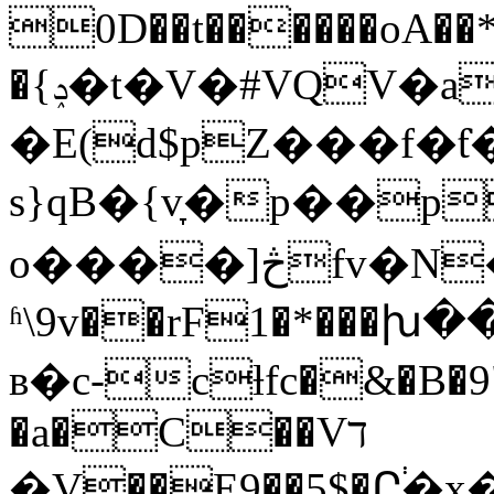
0D��t������oA��*�
�{ݚ�t�V�#VQV�a�-
�E(d$pZ���f�
s}qB�{v̞�p��p
o����]څfv�N�R�t�����ׄNB�����w\��Ҟ�΢r
ʱ\9v��rF1�*��
в�c-cƚfc�&�B�9"
�a�C��Vד
�V��E9��5$�Ր֔