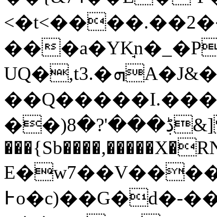
<�t<����.��2�
���a�YK̘n�_�P
UQ�,t3.�ܗA�J&�\3:5e���3��%Д%��a�
��Q�����I.���
��)ڋ���'?�8&] �*�b�\�1!
���{Sb����,�����X�
Е�w7��V����
߅o�c)��G�d�-���)����P��Q�