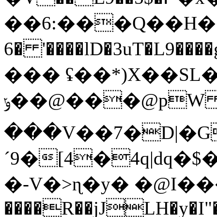
��6:���Q��H���p�
6� '����lD�3uT�L9��
��� ʢ��*)X��SL
ݸ��@���@pW �n٫���;����6��[
���V��7�D|�G
´9�[4�4q|dq
�-V�>ɳ�y� �@I��
����R��jJLH�y�I