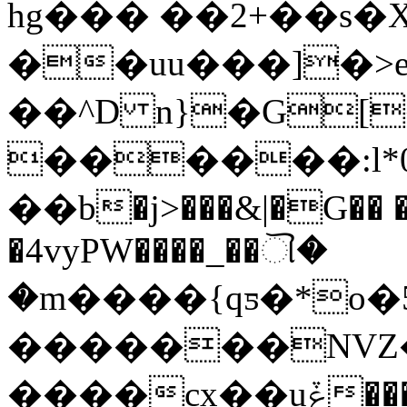
hg��� ��2+��s�
��uu���]�>e
��^D n}�G[
������:l*0
��b�j>���&|�G�
�4vyPW����_��ୗ�
�m����{qƽ�*o�
�������NVZ
����cx��uݞ���i�t<����M�����g���p