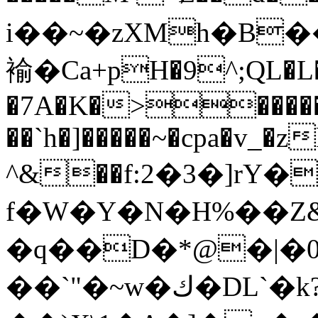
i��~�zXMh�B�
褕�Ca+pH�9^;QL�L
�7A�K�>�����
��`
h�]�����~�cpa�v_�z
^&��f:2�3�]rY�
f�W�Y�N�H%��Z&
�q��D�*@�|�0
��`"�~w�ك�DL`�k?