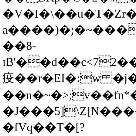
�V�I�\��u�T�Zr�Jf��$��^� >rݱ����F�ۙ8.�ۡ�dE�F�S�
a����)�;�~���
��8-
ɪB'��d��c<
72�
疫��r�EI�:w �j
��n�~�>;v��fn*�Z*
�J���5]\Z[N����_�L���u�
�fVq��T�[?