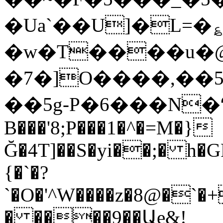
�Ua`��U]�L=�؏
�w�T����u
�7�]O����,��
��5g-P�6���N�Դ
B���'8;P���1�^�=M�}
Ğ�4T]��S�yi��;� h
{�`�?
`�O�'^W����z�8@�`
� ����9��Աe&!