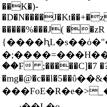
��K�)-
�D�N����J�Kt��+�
�����%���J( ��zR ��ߛ�`
{����ԧL�s��ό�
�;����=���H��
��F ;�����C]�7 �
�mg�@�c��l�5��ΰ�
���FoE�R�e�>
؄��L�o