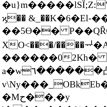
�u}m�����lS
ϗ�� &_��K�6�El-
��5ϴ�� P��QȒG
XO<���/����ퟃ�Aͺ
������02Kh� 
a�w٦������凸
v\Ny���_OBkE
�Mح��,�y