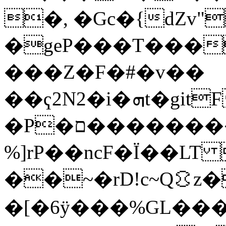
�, �Gc�{dZv"
�geP���T���
���Z�F�#�v��
��ҁ2N2�i�ܗt�gitF����U�C�����Ŏ��|
�P�צ� ��������ם
%]rP��ncF�Ï��LT
��~�rD!c~Q⛻z
�[�6ÿ���%GL��