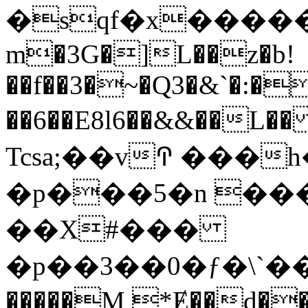
�sqf�x�����
m�3G�]L��z�b!
��f��3�~�Q3�&`�:�
��6��E8l6��&&��L�� 
Tcsa;��vꛈ ���
�p���5�n ��
��X
#���
�p��3��0�ƒ�\`���ϛ���c
�����M *Ɇ��d�