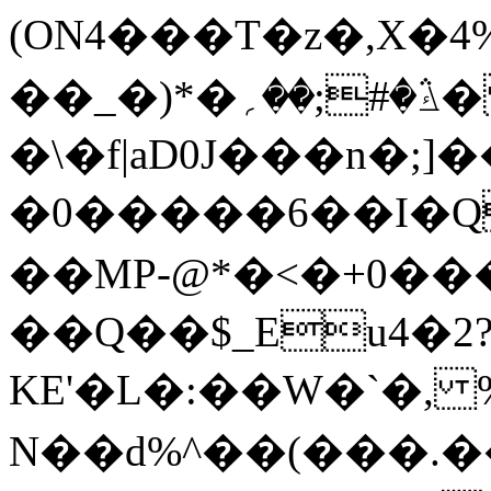
(ON4���T�
z�,X�׸�$��4%�⽌�ՠ�
��_�)*�ڭ�#;��؍� sG�/<>�Eh$���`�ءĪ����a��
�\�f|aD0J���n�;
�0�����6��I�Q
��MP-@*�<�+0
��Q��$_Eu4�2
KE'�L�:��W�ˋ�, %
N��d%^��(���.