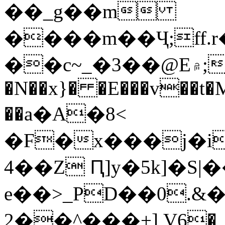
��_g��m
����m��Ҷ;ff.
��c~_�3��@E۾;�"�ᓀژ��۱�0z� ;Y��N�yu*�"y8U��U��j'y@����sq��O�)���U��"#�A�S��,q%A&�8n����|
�N��x}� �E���v��t�M
��a�A�8<
�F�x���j�i
4��Z Ԥ]y�5k]�S
e��>_PD��0.&�
[+���^��2 V6�_v���\�����P�QU|