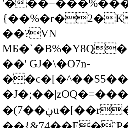
'���+���%���
{��%�r�2�K
��?VN
ΜБ�`�B%�Y8Q��
��' GJ�\�O7n-
��c�[�^��S5��
�J�;��|zOQ�=��
�(7��ڹu�[��r�Nzں*�\��k������҄u��F������E�;��)*`�b��@L��?
��{&74��E�ۡ`P�\