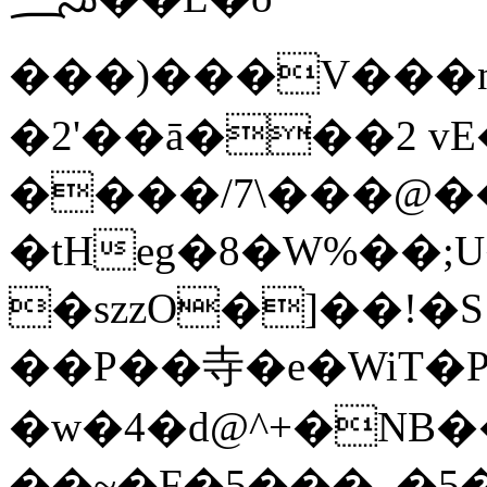
���)���V���
�2'��ā���2 vE��
����/7\���@�
�tHeg�8�W%��;U
�szzO�]��!
�S
��P��寺�e�WiT�P
�w�4�d@^+�NB�
��~�F�5���_�5�