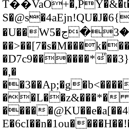
Т��VaO+�,PY�&�t���k��߈��L`E�k�hp���"����ey<�n����������B���C���c��
S�@s�4aEjn!QU�J�6{
�U��W5�ݽ����3�ڃ�=x'|
��>��[7�s�M���k���
�D7c9������*̎��3
�,�
��3��Ap;�g�b<����
��L��z&���*� n
��
���@KU��e�a[��4
E�6cI��n�1ou����H��!