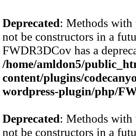
Deprecated
: Methods with 
not be constructors in a fut
FWDR3DCov has a deprecat
/home/amldon5/public_htm
content/plugins/codecany
wordpress-plugin/php/
Deprecated
: Methods with 
not be constructors in a fut