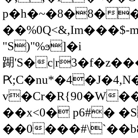
p�h�~�8�8�
��%0Q<&,Im���$-
"S)"%ϧ]�i
䠒'S�c|r3�f�z
Ԗ;C�nu*�4�J�4,N
v�Cr�R{90�W��
��x<0� p6#� 
��0���#\`��b