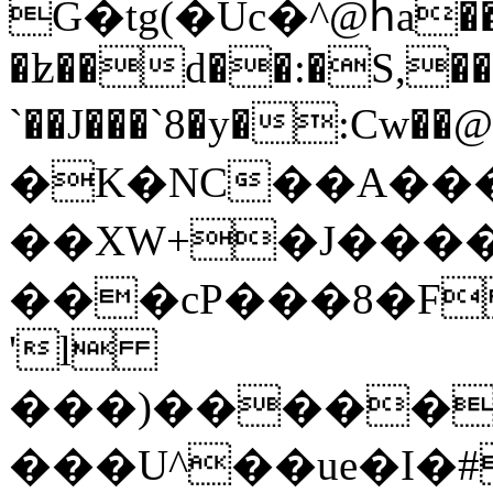
G�tg(�Ûc�^@հa��
�ʫ��d��:�S,��
`��J���`8�y�:Cw��@�Ƈ��h��i
�K�NC��A��
��XW+�J����
���cP���8�F 5�gl'G�ݵ#�C�D3=��&�ܵh�
'l
���)�����
���U^��ue�I�