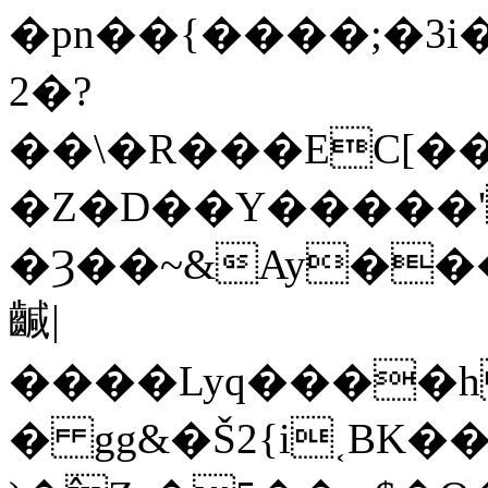
�pn��{����;�3i��O^K�
2�?
��\�R���EC[�
�Z�D��Y�����'
�Ȝ��~&Ay���
䶢|
����Lyq����h
� gg&�Š2{i˱BK