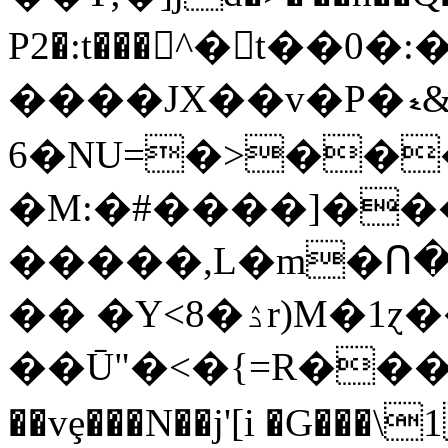
P2�:t���^�t��0�
����JX��v�P�ޑ&k���Q�4�<#3y='��0@� <ٶz����5�V��K
6�NU=�˃��
�M:�#����]��
�����,L�m�Ո�l
�� �Y<8�ۮr)M�1ɀ�����\�e �
��Ū"�<�{=R���
��vȩ���N��j'[i �G���\19KJ