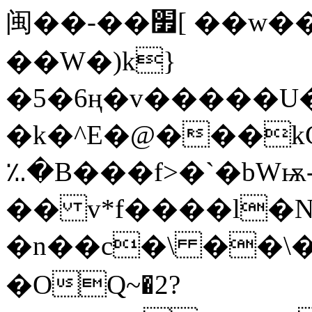
闽��-��׿[ ��w��ZS�n�y =�E)����
��W�)k}
�5�6ң�v�����U
�k�^E�@���kG$ԑq
؉�B���f>�`�bWѭ
�� v*f����l�N
�
n��c�\ ��\�
�OQ~�2?