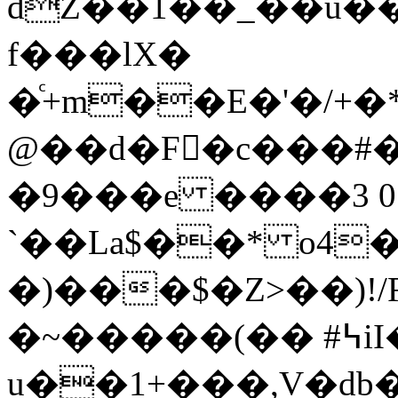
dZ��1��_��u
f���lX�
�ͨ+m��E�'�/+�
@��d�F�c���#�
�9���e ����3 0
`��La$��* o4��߄9�I0�]��F�Փ��
�)���$�Z>��)!/R
�~�����(�� #߆iI�x
u��1+���,V�db�