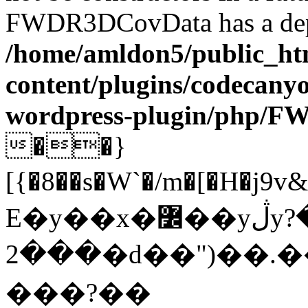
FWDR3DCovData has a depr
/home/amldon5/public_htm
content/plugins/codecany
wordpress-plugin/php/
��}
[{�8��s�W`�/m�[�H�j9v&�v�����3
E�y��x�߼��yڷyڝ�?
���2�d��")��.��M� � �* ���}
���?��