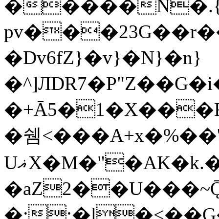
�����N�.{"
pv���23G��r
�Dv6fZ}�v}�N}�n}
�^]ЛDR7�P"Z��G�
�+Ā5�1�X���F�
�쉠<���A+x�%��
UޣX�M�"�AK�k.�
�aZ2��U���~Ǭ
�;;�l�<��G