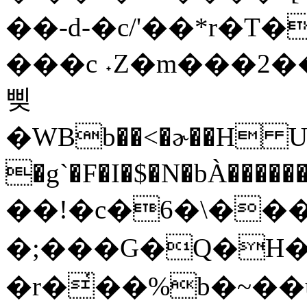
��-d-�c/'��*r�T
���c ˖Z�m���2
삦
�WBb��<�ɚ��H UU
�g`�F�I�$�N�bÀ��������r�dhj0Z�"��
��!�c�6�\��
�;���G�Q�H
�r�̔��%b�~��