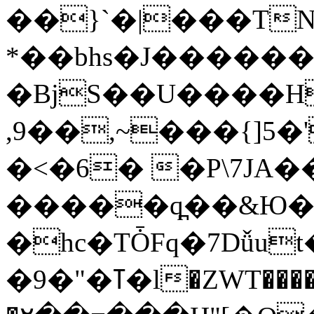
��}`�|���T
*��bhs�J�����
�BjS��U����H
,9��,~���{]5�
�<�6� �P\7JA��
�����q̪��&Ю�]��ۅ�0p�rQ�A�G7۰
�һc�TȰFq�7Dǚut
�9�"�ߠ�l�ZWT�����͆� �������I