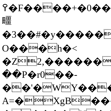
߉�F����+�0������C���P�YtZ��
疅
� 3��#�y������
O���h�<
�Z2,������
��P�r0��-
��'�WY���
A=�XgB��