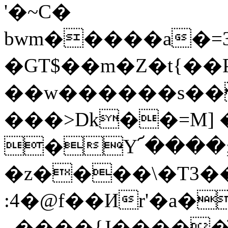
'�~C�
bwm�����a�=3�o9�[$�׈�ײ�xQ��W���
�GT$��m�Z�t{��
��w������s��
���>Dk��=M] �n�
�Y՜����;O
�z����\�T3�
:4�@f��Иr'�a�
_����{J�����