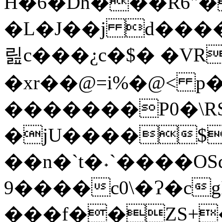
H�6�Dh���R6"��l&FJKNʉK
�L�J��j d���
릺c���¿c�$� �VR
�xr��@=і%�@< p�
�������P0�\RS
�jU����$
��n�`t�˖`����OSʠ
����9c0\�Ɂ�cgI�$M�f����:�6��K@:��|
���f��ZS+