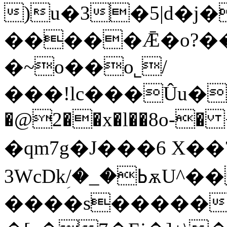
)u�3�5|d�j
�����Ǣ�o?��
�~o��o˾/
���!lc���Ûu�
�@2��x�l��8o-� 
�qm7g�J���6 X��
3WcDkؚ/�_�ߕ؜ѫU^�� d!�F�G��
����s�����