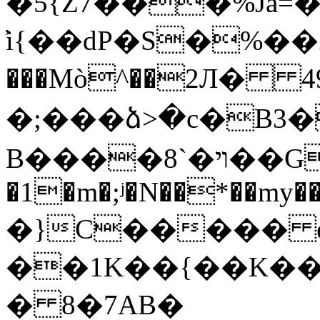
�5{Z7���%Ja=
̕i{��dP�S�%��2
���Mò^��2Л� 49�`r;t
�;���ձ>�c�
B����ױ�`8��Gf|~��A��g���k]X�f�U]�pv%_��m&�(�� ]�7
�1�m�;ʲ�N��*��my��
�}C����� e|
��1K��{��K��
� 8�7AB�