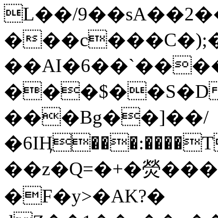
L��/9��sA��2�
���c���C�);
��AI�6��`���
���$��S�D
���Bg��]��/
�6IӉ���:����
��z�Q=�+�熒����
�F�y>�AK?�