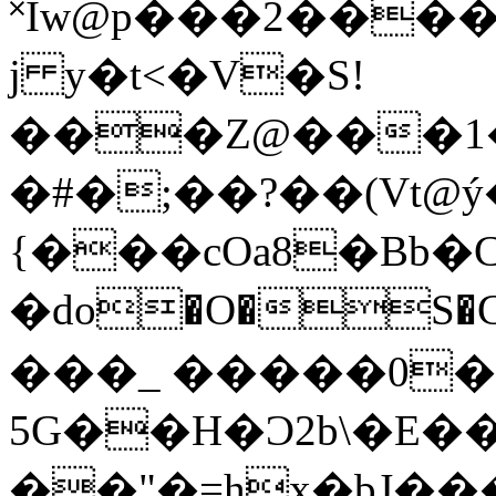
˟Iw@p���2���
j y�t<�V�S!
���Z@���1�
�#�;��?��(Vt@
{���cOa8�Bb�C���ݠ
�do�O�S�
���_ �����0�
5G��H�Ͻ2b\�E��
��"�=hx�bJ��