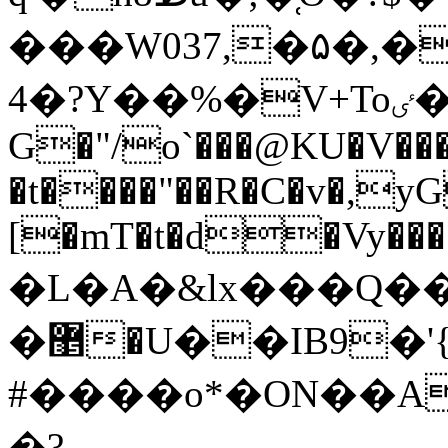
���W037,�߃�܃�\�5�,�۵ᛸS��"��~hR��D����ר�Q��W�'
4�?Y��%�V+Toٸ�"�T�ݎ���N
G�"/o`���@KU�V�
�t����"��R�C�v�,y
[�mT�t�d�Vy����
�L�A�&lx���Q�
�޵�U��IB9�'{e�ېv�G��[�I���{k���`�a���bJk8�������Z�
#����o*�ON��A
�?