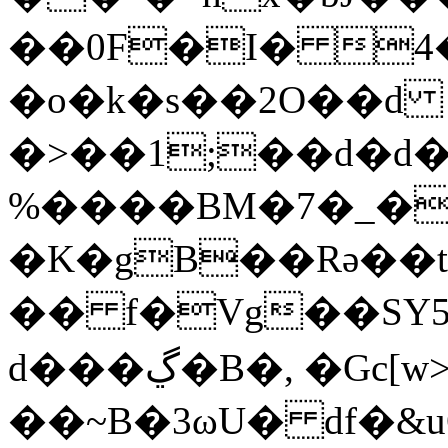
��0F�I� 4�
�o�k�s��2O��d 
�>��1;��d�d�
%����BM�7�_��&���7W
�K�gB��Rǝ�
�� f�Vg��SY5q
d���ڲ�B�, �Gc[w>�e�(0q|
��~B�3ωU� df�&uΟ��*��