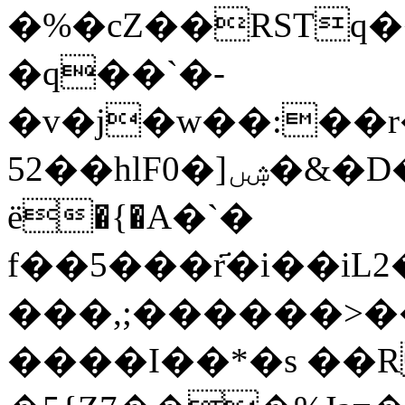
�%�cZ��RSTq�
�q��`�-
�v�j�w��:��r
52��hlF0�]ۺں�&�D�j���{}5�_�9�ç�|k���?
ё�{�A�`�
f��5���r҃�i��iL2����v�ޣ�^�
���,;������>��
����I��*�s �