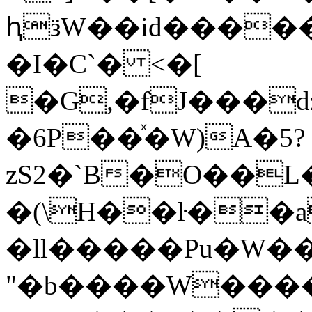
ԧӟW��id���
�I�C`� <�[
�G,�fJ���d
�6P��ͯ�W)A�5?
zS2�`B�O��
�(\H��ŀ�
�ll�����Pu�W��
"�b����W���