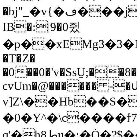
�bj"_�v{�ڡ���j=$'�=�]����W�2=�[�� H
IB�:|9�0쥤
�p��xEMg3�3�N
�T�Z�
�0��0�'v�SsṴ;��8
cvUm�@������ -�
v]Z\��Hb��S�
�0�Y^�\c����ϯ7
q'�hط8u�;�̜Ȯ�?$��\���d�t�