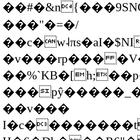
��#�&n{���9SN
���"�=�/
��c�w˨πs�aI�$N
�v���rp��� �
��%`KB�[h;��
���pŷ�����_
��v���
I�c��������t