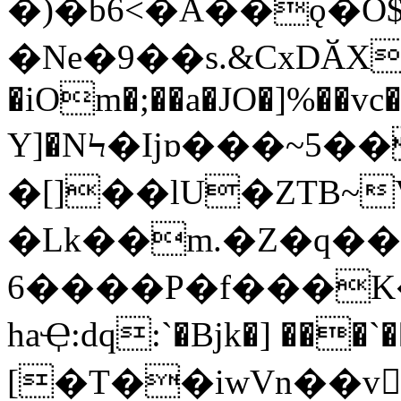
�)�b6<�A��ǫ�
�Ne�9��s.&CxDӐX�
�iOm�;��a�JO�]%��vc�
Y]�NϞ�Ijɒ���~5
�[]��lU�ZTB~V{.�ڶ�s>
�Lk��m.�Z�q��
6����P�f���K
haҾ:dq:`�Bjk�] ���`��Ev)asݲ
[�T��iwVn��vh�ݫV[��^T���I2�҅�(�JC�zs'Q�Mw�\�cw�]�yw