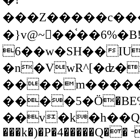
���Z�����c����
�}v@~󋓃��֫��6%�B!%dS3+A��E�\Ao��ܯ��W�%�`��S�L&:�!z���+�BC�f�
6��w�SH��IU
�n�VwR^[�ʣ�
����m���
����5�Ӧ�BE%U�lݱ&V"4^
��v�k�h��QX�ܔ-�r�
���k�)�P�4�����Q��╶