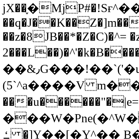
jX��֢�MjP#�!Sғ
��q�J��K��Z�]m��
��z�8JB��*�Z�C)�^= 
2���L��)�^'�k�B����x�tfD��H�'>Hכ��>��5�S�:5����6���u!k]�ۑu�;�,\�sW�pw(�@0D�J�lh�'|>����GR���߈��
��&٫G���!��`('�u,
(5`^a����V m��pP�(
���u������"�|e=��
���W�Pne(�^W�
ߑ �]Y��[�Y^�� B��y�12