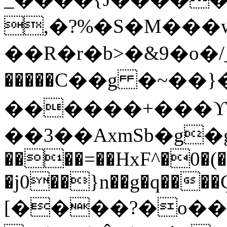
,�?%�S�M���w
��R�r�b>�&9�o�/_U
�����C��g �~��}�
������+���ϒz�
��3��AxmSb�g�gͧ�
����=��HxF^�0�(� 
�j0��}n��g�q���
[����?�o��