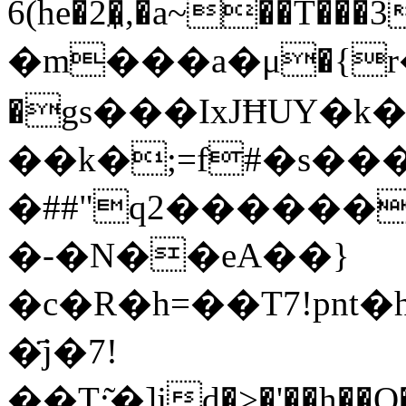
6(he�2�̼,�a~��T
�m���a�μ�{r�V
�gs���IxJĦUY�k�ة�V���@�J:��k�F+ї�M�@�
��k�;=f#�s���
�##"q2������
�-�N��eA��}
�c�R�h=��T7!pnt�
�҃j�7!
��T;͂�]jd�>�'��h��