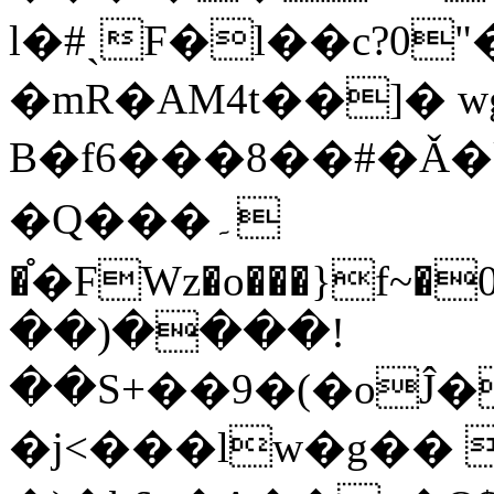
l�#ˎF�l��c?0
�mR�AM4t��]� wg
B�f6���8��#�Ǎ
�Q���۔
�֯�FWz�o���}f~�0
��)����!
��S+��9�(�oĴ�?/
�j<���lw�g��