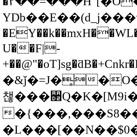
�٢��=���H"[�O����'
YDb��E��(d_j��
�EY��k��mxH��WL�
U��F|-
+��@"�oT]sg�ƌB�+
�&ǰ�=J�̥�O
챊���꫒Q�K�[M9i�
�{���,���S8��
�L���[��N��$0