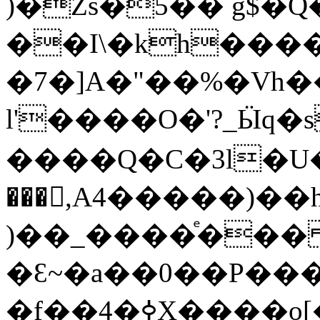
)�߮Zs�5�� g$�Q
��I\�kh��
�7�]A�"��%�Vh�
l'����O�'?
_Ӹq�s״&5GЫ���蒕
����Q�C�3l�U���
���,A4�����)��h�uy�����ޟ��|`�
)��_����ͤ���
�Ԑ~�a��0��P���
�f��4�ߦX����o[�G���F�B�4$+xc��DޔV�`AǌK�